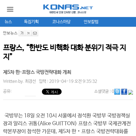
뉴스
특집기획
코나스마당
안보칼럼
안보뉴스
프랑스, “한반도 비핵화 대화 분위기 적극 지
지”
제5차 한·프랑스 국방전략대화 개최
Written by.
최경선
입력 : 2019-04-19 오전 9:35:32
공유:
소셜댓글
: 0
국방부는 18일 오전 10시 서울에서 정석환 국방부 국방정책실
장과 알리스 귀통(Alice GUITTON) 프랑스 국방부 국제관계전
략본부장이 참석한 가운데, 제5차 한‧프랑스 국방전략대화를