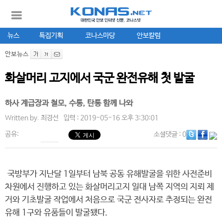
뉴스
특집기획
코나스마당
안보칼럼
안보뉴스
화살머리 고지에서 국군 완전유해 첫 발굴
하사 계급장과 철모, 수통, 탄통 함께 나와
Written by.
최경선
입력 : 2019-05-16 오후 3:30:01
공유:
소셜댓글
: 0
국방부가 지난달 1일부터 남북 공동 유해발굴을 위한 사전준비
차원에서 진행하고 있는 화살머리고지 일대 남쪽 지역의 지뢰 제
거와 기초발굴 작업에서 처음으로 국군 전사자로 추정되는 완전
유해 1구와 유품들이 발굴됐다.