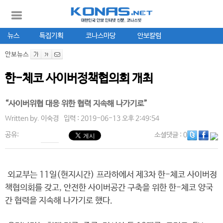
뉴스
특집기획
코나스마당
안보칼럼
안보뉴스
한-체코 사이버정책협의회 개최
“사이버위협 대응 위한 협력 지속해 나가기로”
Written by.
이숙경
입력 : 2019-06-13 오후 2:49:54
공유:
소셜댓글
: 0
외교부는 11일(현지시간) 프라하에서 제3차 한-체코 사이버정
책협의회를 갖고, 안전한 사이버공간 구축을 위한 한-체코 양국
간 협력을 지속해 나가기로 했다.