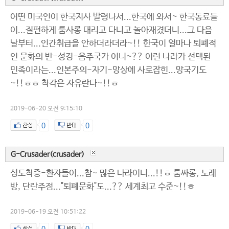
어떤 미국인이 한국지사 발령나서...한국에 와서~ 한국동료들
이...질펀하게 룸사롱 대리고 다니고 놀아재겼더니...그 다음
날부터...인간취급을 안하더라더라~!! 한국이 얼마나 퇴폐적
인 문화의 반-성경-음주국가 이니~?? 이런 나라가 선택된
민족이라는...인본주의-자기-망상에 사로잡힌...망국기도
~!!ㅎㅎ 착각은 자유란다~!!ㅎ
2019-06-20 오전 9:15:10
0
0
G-Crusader(crusader)
성도착증-환자들이...참~ 많은 나라이니...!!ㅎ 룸싸롱, 노래
방, 단란주점..."퇴폐문화"도...?? 세계최고 수준~!!ㅎ
2019-06-19 오전 10:51:22