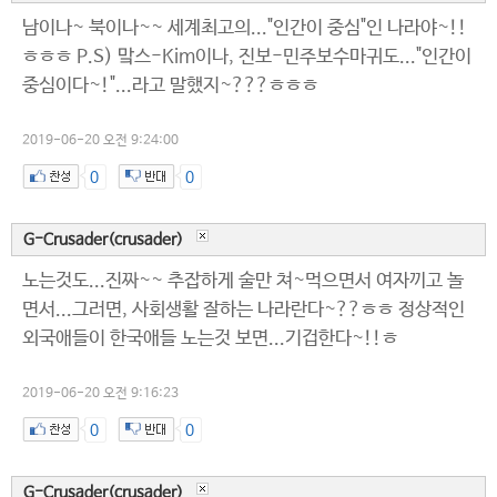
남이나~ 북이나~~ 세계최고의..."인간이 중심"인 나라야~!!
ㅎㅎㅎ P.S) 맠스-Kim이나, 진보-민주보수마귀도..."인간이
중심이다~!"...라고 말했지~???ㅎㅎㅎ
2019-06-20 오전 9:24:00
0
0
G-Crusader(crusader)
노는것도...진짜~~ 추잡하게 술만 쳐~먹으면서 여자끼고 놀
면서...그러면, 사회생활 잘하는 나라란다~??ㅎㅎ 정상적인
외국애들이 한국애들 노는것 보면...기겁한다~!!ㅎ
2019-06-20 오전 9:16:23
0
0
G-Crusader(crusader)