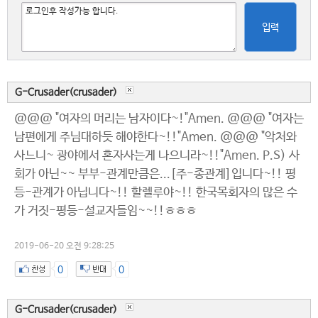
입력
G-Crusader(crusader)
@@@ "여자의 머리는 남자이다~!"Amen. @@@ "여자는
남편에게 주님대하듯 해야한다~!!"Amen. @@@ "악처와
사느니~ 광야에서 혼자사는게 나으니라~!!"Amen. P.S) 사
회가 아닌~~ 부부-관계만큼은...[주-종관계]입니다~!! 평
등-관계가 아닙니다~!! 할렐루야~!! 한국목회자의 많은 수
가 거짓-평등-설교자들임~~!!ㅎㅎㅎ
2019-06-20 오전 9:28:25
0
0
G-Crusader(crusader)