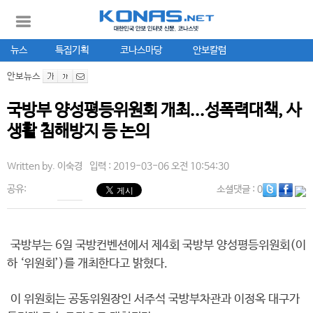
뉴스
특집기획
코나스마당
안보칼럼
안보뉴스
국방부 양성평등위원회 개최...성폭력대책, 사
생활 침해방지 등 논의
Written by.
이숙경
입력 : 2019-03-06 오전 10:54:30
공유:
소셜댓글
: 0
국방부는 6일 국방컨벤션에서 제4회 국방부 양성평등위원회(이
하 ‘위원회’)를 개최한다고 밝혔다.
이 위원회는 공동위원장인 서주석 국방부차관과 이정옥 대구가