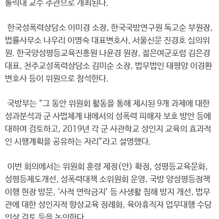
톨릭대 교수 주관으로 개최된다.
한국성폭력상담소 이미경 소장, 한국국방연구원 독고순 부원장,
법률사무소 나우리 이명숙 대표변호사, 서울신문 진경호 심의위
원. 한국양성평등교육진흥원 나윤경 원장, 젊은여군포럼 김은경
대표, 천주교성폭력상담소 김미순 소장, 법무법인 태평양 이경환
변호사 등이 위원으로 참석한다.
국방부는 “그 동안 위원회 활동을 통해 제시된 9개 과제에 대한
성과분석과 군 사법체계 내에서의 성폭력 피해자 보호 방안 등에
대하여 검토하고, 2019년 각 군 사관학교 성인지 교육의 효과적
인 시행계획을 공유하는 자리”라고 설명했다.
이번 회의에서는 위원회 훈령 제정(안) 확정, 성평등교육문화,
성평등제도개선, 성폭력대책 소위원회 운영, 국방 양성평등정책
이행 현장 방문, ‘사적 연락금지’ 등 사생활 침해 방지 개선, 법무
관에 대한 성인지적 향상교육 정례화, 육아휴직자 업무대행 수당
인상 검토 등을 논의한다.