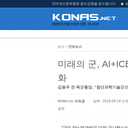
인터넷신문위원회 윤리강령을 준수합니다
즐
뉴스 >
안보뉴스
미래의 군, AI+
화
김용우 전 육군총장, “첨단과학기술군으
Written by.
이숙경
입력 : 2019-09-18 오전
공유:
“군의 AI능력개발은 미래 군사혁신