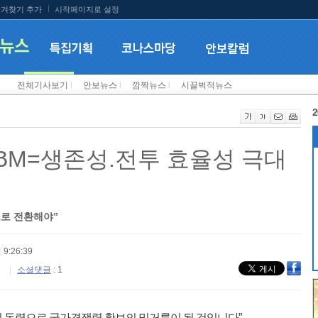
겨찾기 추가
시작페이지로 설정
전체기사보기
l
안보뉴스
l
깜짝뉴스
l
시끌벅적뉴스
2
ICBM=생존성.전투 효율성 극대
로 전환해야”
 9:26:39
소셜댓글
: 1
의 동력으로 국가경쟁력 확보의 밑거름이 될 것입니다”