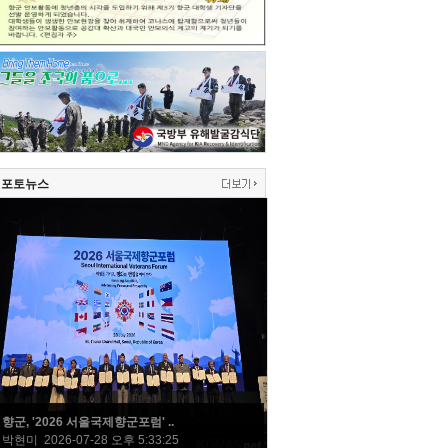
포토뉴스
향군, '2026 서울국제향군포럼' ..
박현미 2026-07-28 오후 5:33:25