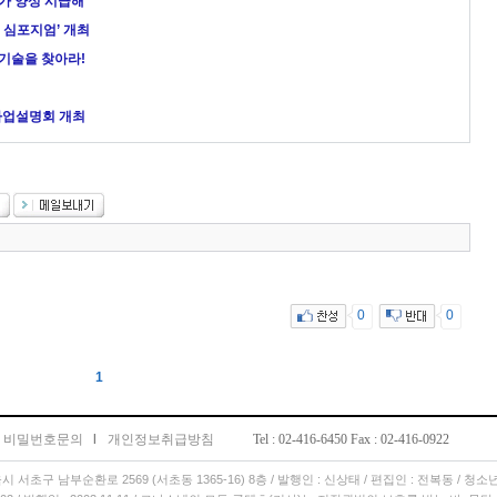
가 양성 시급해”
 심포지엄’ 개최
기술을 찾아라!
사업설명회 개최
0
0
1
비밀번호문의
l
개인정보취급방침
Tel : 02-416-6450 Fax : 02-416-0922
서울시 서초구 남부순환로 2569 (서초동 1365-16) 8층 / 발행인 : 신상태 / 편집인 : 전복동 / 청