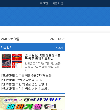
로그인
회원가입
026.8.8 토요일
AM 7:18:09
안보칼럼
더보기
[안보칼럼] 북한‘정찰정보총
국’임무 확대 의도와 ..
김정은은 2026년 7월 9일 노동
당 중앙군사위원회 제9기 제1
차 ..
[안보칼럼] 한국군 핵잠수함(SSN) 보유..
[안보칼럼] ‘유엔군 참전의 날’ 및 ..
[안보칼럼] 북한 핵물질 증산 동향과 ..
[안보칼럼] 북한의 국호 변경 의도와 ..