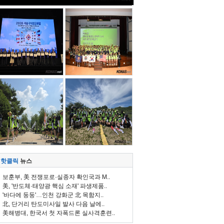
핫클릭
뉴스
보훈부, 美 전쟁포로·실종자 확인국과 M..
美, '반도체·태양광 핵심 소재' 파생제품..
'바다에 둥둥'…인천 강화군 北 목함지..
北, 단거리 탄도미사일 발사 다음 날에..
美해병대, 한국서 첫 자폭드론 실사격훈련..