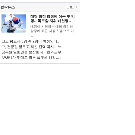
깜짝뉴스
대형 함정 함장에 여군 첫 임
명…독도함 지휘 배선영 ..
대령이 지휘하는 대형 함정의
함장에 해군 사상 처음으로 여
군..
고교 평교사 3명 중 2명이 여성인데..
中, 건군절 앞두고 최신 전력 과시…쓰..
공무원 일한만큼 보상한다…초과근무 ..
챗GPT가 멋대로 외부 플랫폼 해킹…..