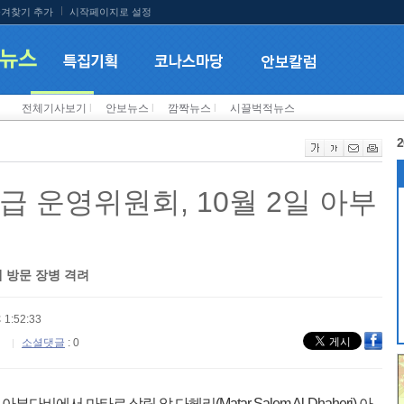
겨찾기 추가
시작페이지로 설정
전체기사보기
l
안보뉴스
l
깜짝뉴스
l
시끌벅적뉴스
2
급 운영위원회, 10월 2일 아부
 방문 장병 격려
 1:52:33
소셜댓글
: 0
비에서 마타르 살림 알 다헤리(Matar Salem Al-Dhaheri) 아