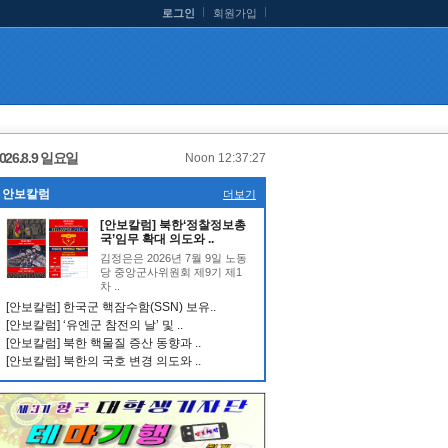
로그인
회원가입
026.8.9 일요일
Noon 12:37:27
안보칼럼
더보기
[안보칼럼] 북한‘정찰정보총
국’임무 확대 의도와 ..
김정은은 2026년 7월 9일 노동
당 중앙군사위원회 제9기 제1
차 ..
[안보칼럼] 한국군 핵잠수함(SSN) 보유..
[안보칼럼] ‘유엔군 참전의 날’ 및 ..
[안보칼럼] 북한 핵물질 증산 동향과 ..
[안보칼럼] 북한의 국호 변경 의도와 ..