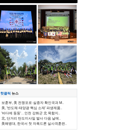
핫클릭
뉴스
보훈부, 美 전쟁포로·실종자 확인국과 M..
美, '반도체·태양광 핵심 소재' 파생제품..
'바다에 둥둥'…인천 강화군 北 목함지..
北, 단거리 탄도미사일 발사 다음 날에..
美해병대, 한국서 첫 자폭드론 실사격훈련..