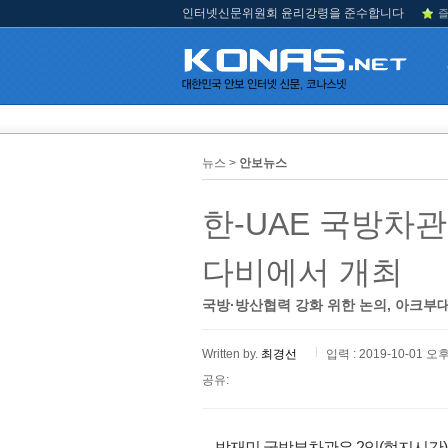
인터넷신문위원회 윤리강령을 준수합니다
즐
뉴스 >
안보뉴스
한-UAE 국방차관
다비에서 개최
국방·방산협력 강화 위한 논의, 아크부대
Written by.
최경선
입력 : 2019-10-01 오후
공유:
박재민 국방부차관은 2일(현지시간) 아부다