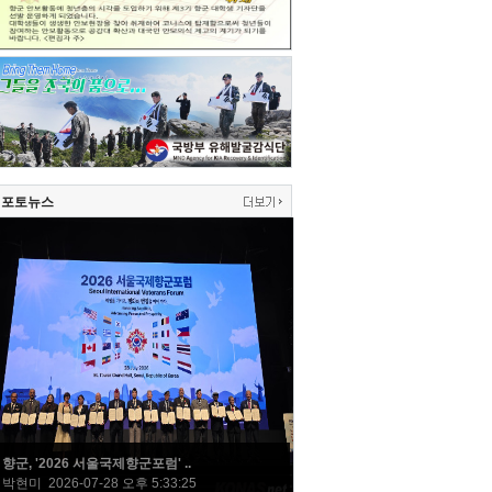
포토뉴스
향군, '2026 서울국제향군포럼' ..
박현미 2026-07-28 오후 5:33:25