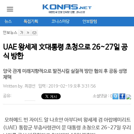
뉴스
특집기획
코나스마당
안보칼럼
안보뉴스
UAE 왕세제 文대통령 초청으로 26~27일 공
식 방한
양국 관계 미래지향적으로 발전시킬 실질적 방안 협의 후 공동 성명
채택
Written by.
최경선
입력 : 2019-02-19 오후 3:31:56
공유:
소셜댓글
: 0
모하메드 빈 자이드 알 나흐얀 아부다비 왕세제 겸 아랍에미리트
(UAE) 통합군 부총사령관이 문 대통령 초청으로 26~27일 우리