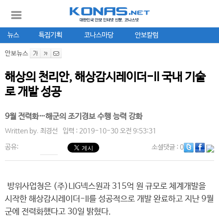
뉴스
특집기획
코나스마당
안보칼럼
안보뉴스
해상의 천리안, 해상감시레이더-II 국내 기술
로 개발 성공
9월 전력화…해군의 조기경보 수행 능력 강화
Written by.
최경선
입력 : 2019-10-30 오전 9:53:31
공유:
소셜댓글
: 0
방위사업청은 (주)LIG넥스원과 315억 원 규모로 체계개발을
시작한 해상감시레이더-II를 성공적으로 개발 완료하고 지난 9월
군에 전력화했다고 30일 밝혔다.