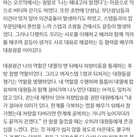
하는 오르막에서는 정말로 ‘나는 해내고야 말겠다’는 마음으로 악
으로 버티며 걷기도 하였다. 또한 초반에 단장님, 부단장님들과
의견이 맞지 않아 의견충돌이 발생하기도 하였고, 스텝들과의 업
무분담에서 혼란을 느껴 스텝과 조장들 간에서도 갈등이 발생하
였다. 그러나 다행히도 우리는 서로를 이해하고 배려와 함께 격려
를 해주며 갈등이 생겨도 서로 대화로 해결하는 등 협력을 배우며
대장정을 이어갔다.
대장정간 나의 역할은 대열의 맨 뒤에서 차량이동을 통제하는 후
방 첨병 역할이었다. 그리고 여자스텝 1명과 뒤쳐지는 대원들을
챙기는 역할을 병행하였다. 내 역할을 수행하며 틈틈이 대열에 합
류하여 대원들과 함께 걸어가며 나누었던 대화는 아직도 잊히지
않고 있다. 걷는데 제한이 있어 차량탑승을 권한 대원에게서 “내
가 걸어야 의미가 있다. 한계를 극복하는 법을 배우기 위해서 참
가했는데 차량을 타버리면 한계에 굴복하는 거니까 늦어지더라
도 끝까지 걷겠다.” 란 말을 들었을 때는 오히려 대원들에게 존경
심을 느꼈다. 걷는 것 자체가 쉽지 않을 정도로 아픈데도 불구하