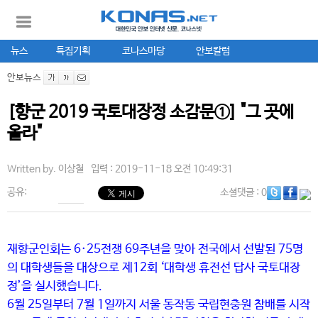
뉴스
특집기획
코나스마당
안보칼럼
안보뉴스
[향군 2019 국토대장정 소감문①] "그 곳에
올라"
Written by.
이상철
입력 : 2019-11-18 오전 10:49:31
공유:
소셜댓글
: 0
재향군인회는 6·25전쟁 69주년을 맞아 전국에서 선발된 75명
의 대학생들을 대상으로 제12회 ‘대학생 휴전선 답사 국토대장
정’을 실시했습니다.
6월 25일부터 7월 1일까지 서울 동작동 국립현충원 참배를 시작