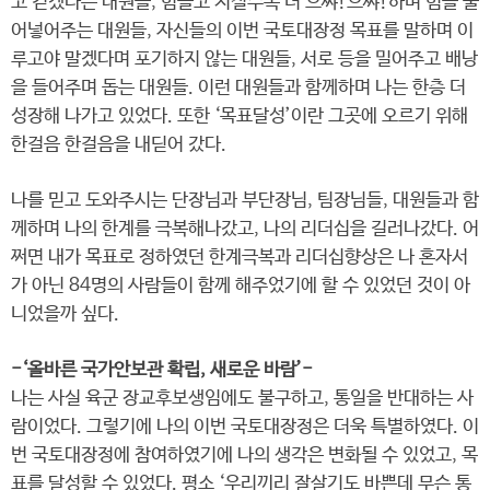
고 걷겠다는 대원들, 힘들고 지칠수록 더 으쌰!으쌰!하며 힘을 불
어넣어주는 대원들, 자신들의 이번 국토대장정 목표를 말하며 이
루고야 말겠다며 포기하지 않는 대원들, 서로 등을 밀어주고 배낭
을 들어주며 돕는 대원들. 이런 대원들과 함께하며 나는 한층 더
성장해 나가고 있었다. 또한 ‘목표달성’이란 그곳에 오르기 위해
한걸음 한걸음을 내딛어 갔다.
나를 믿고 도와주시는 단장님과 부단장님, 팀장님들, 대원들과 함
께하며 나의 한계를 극복해나갔고, 나의 리더십을 길러나갔다. 어
쩌면 내가 목표로 정하였던 한계극복과 리더십향상은 나 혼자서
가 아닌 84명의 사람들이 함께 해주었기에 할 수 있었던 것이 아
니었을까 싶다.
-‘올바른 국가안보관 확립, 새로운 바람’-
나는 사실 육군 장교후보생임에도 불구하고, 통일을 반대하는 사
람이었다. 그렇기에 나의 이번 국토대장정은 더욱 특별하였다. 이
번 국토대장정에 참여하였기에 나의 생각은 변화될 수 있었고, 목
표를 달성할 수 있었다. 평소 ‘우리끼리 잘살기도 바쁜데 무슨 통