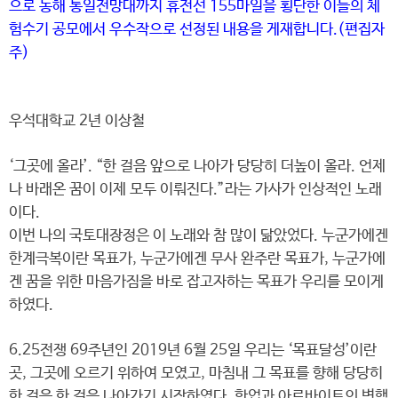
으로 동해 통일전망대까지 휴전선 155마일을 횡단한 이들의 체
험수기 공모에서 우수작으로 선정된 내용을 게재합니다.(편집자
주)
우석대학교 2년 이상철
‘그곳에 올라’. “한 걸음 앞으로 나아가 당당히 더높이 올라. 언제
나 바래온 꿈이 이제 모두 이뤄진다.”라는 가사가 인상적인 노래
이다.
이번 나의 국토대장정은 이 노래와 참 많이 닮았었다. 누군가에겐
한계극복이란 목표가, 누군가에겐 무사 완주란 목표가, 누군가에
겐 꿈을 위한 마음가짐을 바로 잡고자하는 목표가 우리를 모이게
하였다.
6.25전쟁 69주년인 2019년 6월 25일 우리는 ‘목표달성’이란
곳, 그곳에 오르기 위하여 모였고, 마침내 그 목표를 향해 당당히
한 걸음 한 걸음 나아가기 시작하였다. 학업과 아르바이트의 병행