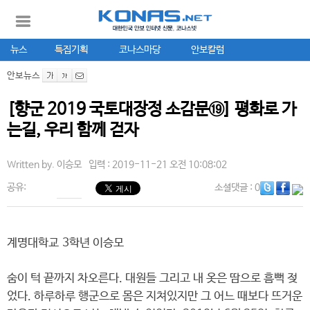
뉴스
특집기획
코나스마당
안보칼럼
안보뉴스
[향군 2019 국토대장정 소감문⑲] 평화로 가
는길, 우리 함께 걷자
Written by.
이승모
입력 : 2019-11-21 오전 10:08:02
공유:
소셜댓글
: 0
계명대학교 3학년 이승모
숨이 턱 끝까지 차오른다. 대원들 그리고 내 옷은 땀으로 흠뻑 젖
었다. 하루하루 행군으로 몸은 지쳐있지만 그 어느 때보다 뜨거운