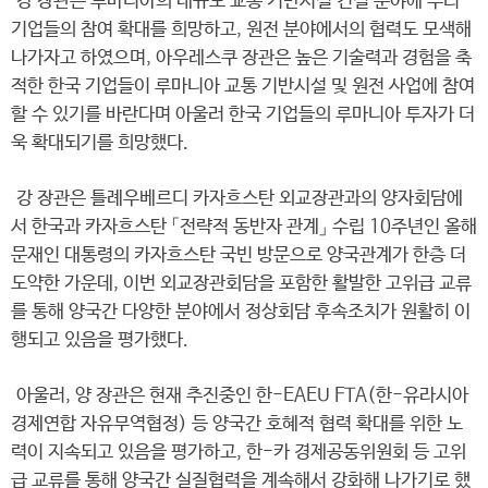
강 장관은 루마니아의 대규모 교통 기반시설 건설 분야에 우리
기업들의 참여 확대를 희망하고, 원전 분야에서의 협력도 모색해
나가자고 하였으며, 아우레스쿠 장관은 높은 기술력과 경험을 축
적한 한국 기업들이 루마니아 교통 기반시설 및 원전 사업에 참여
할 수 있기를 바란다며 아울러 한국 기업들의 루마니아 투자가 더
욱 확대되기를 희망했다.
강 장관은 틀례우베르디 카자흐스탄 외교장관과의 양자회담에
서 한국과 카자흐스탄 「전략적 동반자 관계」 수립 10주년인 올해
문재인 대통령의 카자흐스탄 국빈 방문으로 양국관계가 한층 더
도약한 가운데, 이번 외교장관회담을 포함한 활발한 고위급 교류
를 통해 양국간 다양한 분야에서 정상회담 후속조치가 원활히 이
행되고 있음을 평가했다.
아울러, 양 장관은 현재 추진중인 한-EAEU FTA(한-유라시아
경제연합 자유무역협정) 등 양국간 호혜적 협력 확대를 위한 노
력이 지속되고 있음을 평가하고, 한-카 경제공동위원회 등 고위
급 교류를 통해 양국간 실질협력을 계속해서 강화해 나가기로 했