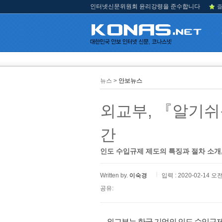
인터넷신문위원회 윤리강령을 준수합니다
즐
뉴스 >
안보뉴스
외교부, 『알기쉬
간
인도 수입규제 제도의 특징과 절차 소개,
Written by.
이숙경
입력 : 2020-02-14 오전
공유:
외교부는 한국 기업의 인도 수입규제