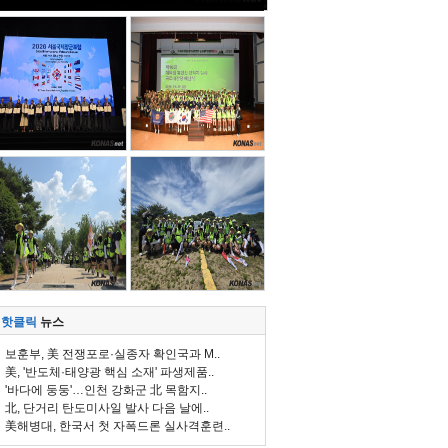
핫클릭
뉴스
보훈부, 美 전쟁포로·실종자 확인국과 M..
美, '반도체·태양광 핵심 소재' 파생제품..
'바다에 둥둥'…인천 강화군 北 목함지..
北, 단거리 탄도미사일 발사 다음 날에..
美해병대, 한국서 첫 자폭드론 실사격훈련..