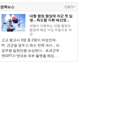
깜짝뉴스
대형 함정 함장에 여군 첫 임
명…독도함 지휘 배선영 ..
대령이 지휘하는 대형 함정의
함장에 해군 사상 처음으로 여
군..
고교 평교사 3명 중 2명이 여성인데..
中, 건군절 앞두고 최신 전력 과시…쓰..
공무원 일한만큼 보상한다…초과근무 ..
챗GPT가 멋대로 외부 플랫폼 해킹…..