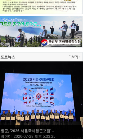
포토뉴스
향군, '2026 서울국제향군포럼' ..
박현미 2026-07-28 오후 5:33:25