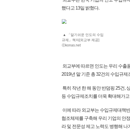
했다고 13일 밝혔다.
▲ 「알기쉬운 인도의 수입
규제」책자[외교부 제공]
ⓒkonas.net
외교부에 따르면 인도는 우리 수출품
2019년 말 기준 총 32건의 수입규
특히 작년 한 해 동안 반덤핑 25건,
등 수입규제조치를 더욱 확대해가고 
이에 따라 외교부는 수입규제대책반
협조체제를 구축해 우리 기업의 안정
라 및 전문성 제고 노력도 병행해 나