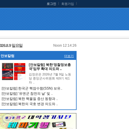
로그인
회원가입
026.8.9 일요일
Noon 12:14:27
안보칼럼
더보기
[안보칼럼] 북한‘정찰정보총
국’임무 확대 의도와 ..
김정은은 2026년 7월 9일 노동
당 중앙군사위원회 제9기 제1
차 ..
[안보칼럼] 한국군 핵잠수함(SSN) 보유..
[안보칼럼] ‘유엔군 참전의 날’ 및 ..
[안보칼럼] 북한 핵물질 증산 동향과 ..
[안보칼럼] 북한의 국호 변경 의도와 ..