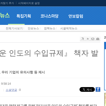
겨찾기 추가
시작페이지로 설정
전체기사보기
l
안보뉴스
l
깜짝뉴스
l
시끌벅적뉴스
2
운 인도의 수입규제』 책자 발
 우리 기업의 유의사항 등 제시
 9:58:14
소셜댓글
: 0
대응 역량 제고를 위해 ‘알기쉬운 인도의 수입규제’ 책자를 발간