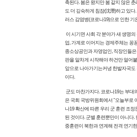
축된다. 봄은 왔지만 봄 같지 않은 
도 더 깊숙하게 침잠(沈潛)하고 있다
러스 감염병(코로나19)으로 인한 기
이 시기면 사회 각 분야가 새 생명의
업, 가계로 이어지는 경제주체는 꽁
종소상공인과 자영업인, 직장인들은 
판을 알차게 시작해야 하건만 얼어붙은
앞으로 나아가기는커녕 한발자국도 
이다.
군도 마찬가지다. 코로나19는 부대의
은 국회 국방위원회에서 "오늘부로 야
나19 확산에 따른 우리 군 훈련 조
된 것이다. 군별 훈련뿐만이 아니다.
중훈련이 북한과 연계해 전격 연기한 