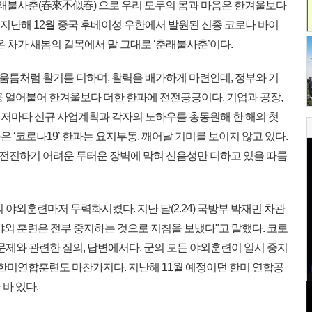
춘래불사춘(春來不似春) 으로 우리 모두의 몸과 마음은 한겨울보다
. 지난해 12월 중국 후베이성 우한에서 발원된 신종 코로나 바이
온 차가 새봄의 길목에서 말 그대로 ‘춘래불사춘’이다.
 움틈처럼 활기를 더하며, 활력을 배가하게 마련인데, 정부와 기
꽁 얼어붙어 한겨울보다 더한 한파에 전전긍긍이다. 기업과 공장,
저마다 신규 사업계획과 각자의 노하우를 총동원해 한 해의 첫
 ‘코로나19’ 한파는 요지부동, 깨어날 기미를 보이지 않고 있다.
전진하기 어려운 두터운 장벽에 막혀 신음성만 더하고 있을 따름
 야외훈련마저 무력화시켰다. 지난 달(2.24) 국방부 박재민 차관
외 훈련은 전부 중지하는 것으로 지침을 보냈다"고 말했다. 코로
정문제와 관련한 질의, 답변에서다. 군의 모든 야외훈련이 일시 중지
 한미연합훈련도 마찬가지다. 지난해 11월 예정이던 한미 연합공
바 있다.