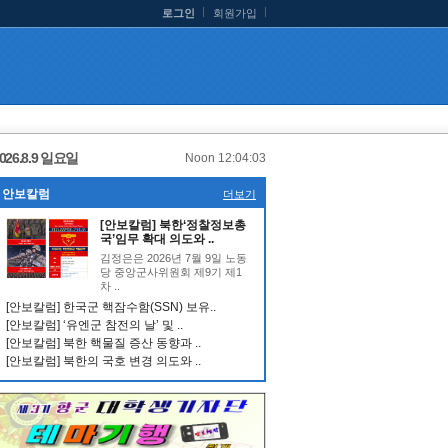
로그인
회원가입
026.8.9 일요일
Noon 12:04:04
안보칼럼
더보기
[안보칼럼] 북한‘정찰정보총
국’임무 확대 의도와 ..
김정은은 2026년 7월 9일 노동
당 중앙군사위원회 제9기 제1
차 ..
[안보칼럼] 한국군 핵잠수함(SSN) 보유..
[안보칼럼] ‘유엔군 참전의 날’ 및 ..
[안보칼럼] 북한 핵물질 증산 동향과 ..
[안보칼럼] 북한의 국호 변경 의도와 ..