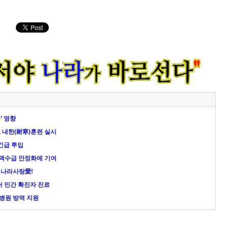
’ 영향
 내한(耐寒)훈련 실시
긴급 투입
혈액수급 안정화에 기여
 나라사랑愛!
터 민간 확진자 진료
병원 방역 지원