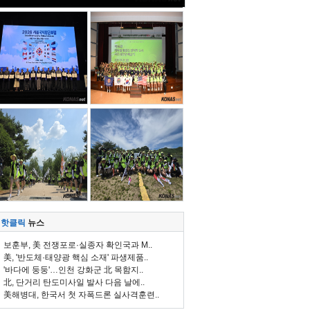
핫클릭
뉴스
보훈부, 美 전쟁포로·실종자 확인국과 M..
美, '반도체·태양광 핵심 소재' 파생제품..
'바다에 둥둥'…인천 강화군 北 목함지..
北, 단거리 탄도미사일 발사 다음 날에..
美해병대, 한국서 첫 자폭드론 실사격훈련..