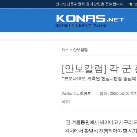
인터넷신문위원회 윤리강령을 준수합니다
즐
뉴스 >
안보칼럼
[안보칼럼] 각 
"코로나19로 위축된 현실...현장 중심의
Written by.
이현오
입력 : 2020-03-10 오전
공유:
긴 겨울동면에서 깨어나고 개구리도 뛰
각처에서 활발히 진행되어야 할 시기