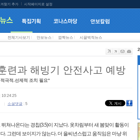
겨찾기 추가
시작페이지로 설정
전체기사보기
l
안보뉴스
l
깜짝뉴스
l
시끌벅적뉴스
2
군 훈련과 해빙기 안전사고 예방
 적극적.선제적 조치 필요"
 10:24:25
소셜댓글
: 5
쳐나온다는 경칩(3.5)이 지났다. 옷차림부터 새 봄맞이 활동이
다. 그런데 보이지가 않는다. 더 을씨년스럽고 움직임은 마냥 위