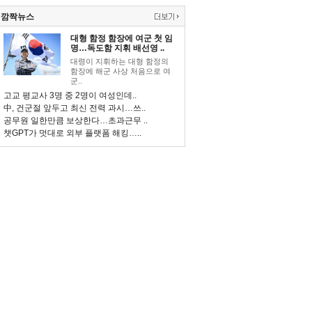
깜짝뉴스
대형 함정 함장에 여군 첫 임
명…독도함 지휘 배선영 ..
대령이 지휘하는 대형 함정의
함장에 해군 사상 처음으로 여
군..
고교 평교사 3명 중 2명이 여성인데..
中, 건군절 앞두고 최신 전력 과시…쓰..
공무원 일한만큼 보상한다…초과근무 ..
챗GPT가 멋대로 외부 플랫폼 해킹…..