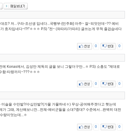
와대죠? 저...구라-조선생 입네다...국빵부-[민주화] 아주~ 잘~되엇던데~?? 예비
 효자입네다~!?!"ㅎㅎㅎ P.S) "전~ (와따리/가따리) 글쓰는게 무척 즐겁습네다
0
0
전에 Konas에서, 김성만 제독의 글을 보니 그렇더구만...ㅎ P.S) 소총도 "제대로
잠수함-타령까지~???ㅎㅎㅎ
0
0
-대전차 미슬을 수만발?/수십만발?(가물 가물하네ㅎ) 무상-공여해주겟다고 햇는데
 P.S) 제가 그때, 계산해보니깐...전체-예비군들을 소대?중대? 수준에서...완벽히 대전
수량이엇는데...ㅎ
0
0