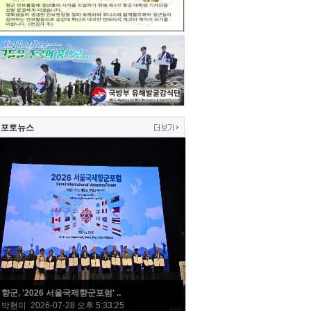
포토뉴스
향군, '2026 서울국제향군포럼' ..
박현미 2026-07-28 오후 5:33:25