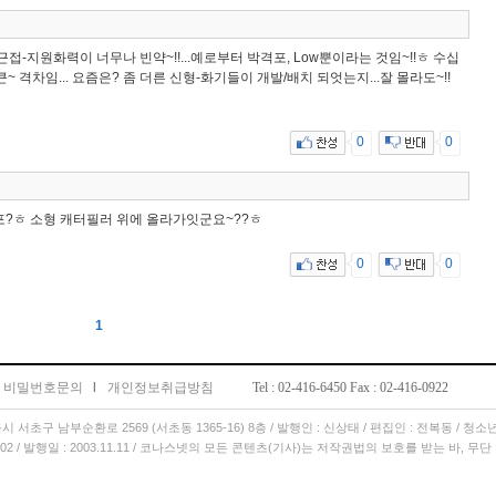
근접-지원화력이 너무나 빈약~!!...예로부터 박격포, Low뿐이라는 것임~!!ㅎ 수십
~ 격차임... 요즘은? 좀 더른 신형-화기들이 개발/배치 되엇는지...잘 몰라도~!!
0
0
격포?ㅎ 소형 캐터필러 위에 올라가잇군요~??ㅎ
0
0
1
비밀번호문의
l
개인정보취급방침
Tel : 02-416-6450 Fax : 02-416-0922
서울시 서초구 남부순환로 2569 (서초동 1365-16) 8층 / 발행인 : 신상태 / 편집인 : 전복동 / 청
11.02 / 발행일 : 2003.11.11 / 코나스넷의 모든 콘텐츠(기사)는 저작권법의 보호를 받는 바, 무