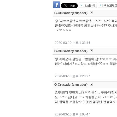
G-Crusader(crusader)
@ "따르르릉~! 따르르릉~!. 모시~모시~? 적
군-[민주화]는 언제쯤 되갓습네까~??? 주사파가
~?!?"ㅎㅎㅎ
2020-03-10 오후 1:33:14
G-Crusader(crusader)
@ 예비군의 절반은..."받들어 삽~!!"ㅎㅎㅎ 예
없는" 나라가?ㅎ... 항모-타령해~??ㅎㅎ 핵
2020-03-10 오후 1:20:27
G-Crusader(crusader)
DJ정권때 엿던가...??ㅎ 미군이... 구형
도...??ㅎ 싫타고...!!ㅎ 거절햇엇지~?!!ㅎ
차-화력을 보유할수 잇엇던 엄청난-전쟁억지-
2020-03-10 오후 1:05:47