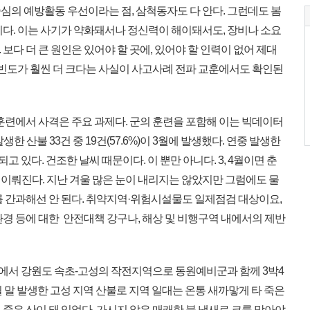
 중심의 예방활동 우선이라는 점, 삼척동자도 다 안다. 그런데도 봄
이다. 이는 사기가 약화돼서나 정신력이 해이돼서도, 장비나 소요
보다 더 큰 원인은 있어야 할 곳에, 있어야 할 인력이 없어 제대
 빈도가 훨씬 더 크다는 사실이 사고사례 전파 교훈에서도 확인된
훈련에서 사격은 주요 과제다. 군의 훈련을 포함해 이는 빅데이터
한 산불 33건 중 19건(57.6%)이 3월에 발생했다. 연중 발생한
고 있다. 건조한 날씨 때문이다. 이 뿐만 아니다. 3, 4월이면 춘
이뤄진다. 지난 겨울 많은 눈이 내리지는 않았지만 그럼에도 물
를 간과해선 안 된다. 취약지역·위험시설물도 일제점검 대상이요,
경 등에 대한 안전대책 강구나, 해상 및 비행구역 내에서의 제반
부산에서 강원도 속초-고성의 작전지역으로 동원예비군과 함께 3박4
월 말 발생한 고성 지역 산불로 지역 일대는 온통 새까맣게 타 죽은
죽은 산이 돼 있었다. 가시지 않은 매캐한 불 냄새로 코를 막아야