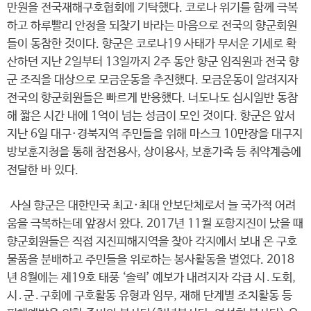
만원을 전국재해구호협회에 기탁했다. 코로나 위기를 함께 극복
하고 하루빨리 안정을 되찾기 바라는 마음으로 전국의 향군회원
들이 동참한 것이다. 향군은 코로나19 사태가 무서운 기세로 확
산하던 지난 2일부터 13일까지 2주 동안 향군 임직원과 전국 향
군 조직을 대상으로 모금운동을 추진했다. 모금운동이 알려지자
전국의 향군회원들은 빠르게 반응했다. 너도나도 십시일반 동참
해 짧은 시간 내에 1억이 넘는 성금이 모인 것이다. 향군은 앞서
지난 6일 대구·경북지역 주민들을 위해 마스크 10만장을 대구지
방보훈지청을 통해 참전용사, 상이용사, 보훈가족 등 취약계층에
전달한 바 있다.
사실 향군은 대한민국 최고·최대 안보단체로서 늘 국가적 어려
움을 극복하는데 앞장서 왔다. 2017년 11월 포항지진이 났을 때
향군회원들은 직접 지진피해지역을 찾아 각지에서 보내 온 구호
물품을 분배하고 주민들을 위로하는 봉사활동을 벌였다. 2018
년 8월에는 제19호 태풍 ‘솔릭’ 예보가 내려지자 각급 시․도회,
시․군․구회에 구호활동 유형과 임무, 재해 단계별 조치활동 등