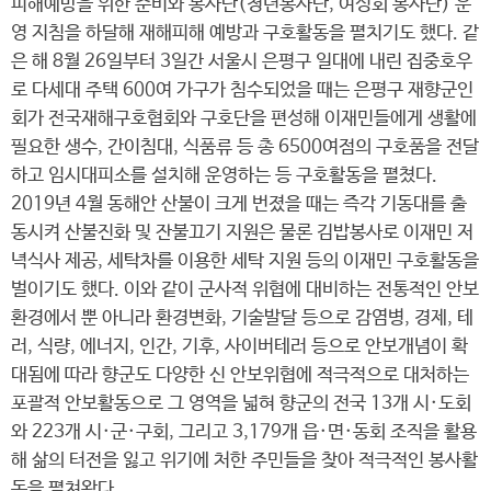
피해예방을 위한 준비와 봉사단(청년봉사단, 여성회 봉사단) 운
영 지침을 하달해 재해피해 예방과 구호활동을 펼치기도 했다. 같
은 해 8월 26일부터 3일간 서울시 은평구 일대에 내린 집중호우
로 다세대 주택 600여 가구가 침수되었을 때는 은평구 재향군인
회가 전국재해구호협회와 구호단을 편성해 이재민들에게 생활에
필요한 생수, 간이침대, 식품류 등 총 6500여점의 구호품을 전달
하고 임시대피소를 설치해 운영하는 등 구호활동을 펼쳤다.
2019년 4월 동해안 산불이 크게 번졌을 때는 즉각 기동대를 출
동시켜 산불진화 및 잔불끄기 지원은 물론 김밥봉사로 이재민 저
녁식사 제공, 세탁차를 이용한 세탁 지원 등의 이재민 구호활동을
벌이기도 했다. 이와 같이 군사적 위협에 대비하는 전통적인 안보
환경에서 뿐 아니라 환경변화, 기술발달 등으로 감염병, 경제, 테
러, 식량, 에너지, 인간, 기후, 사이버테러 등으로 안보개념이 확
대됨에 따라 향군도 다양한 신 안보위협에 적극적으로 대처하는
포괄적 안보활동으로 그 영역을 넓혀 향군의 전국 13개 시·도회
와 223개 시·군·구회, 그리고 3,179개 읍·면·동회 조직을 활용
해 삶의 터전을 잃고 위기에 처한 주민들을 찾아 적극적인 봉사활
동을 펼쳐왔다.