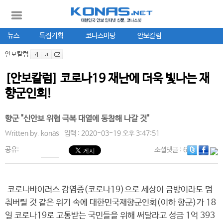
뉴스
특집기획
코나스마당
안보칼럼
안보칼럼
[안보칼럼] 코로나19 재난에 더욱 빛나는 재
향군인회!
향군 "신안보 위협 극복 대열에 동참해 나갈 것"
Written by.
konas
입력 : 2020-03-19 오후 3:47:51
공유:
소셜댓글
: 6
코로나바이러스 감염증(코로나19)으로 세상이 금방이라도 멈
춰버릴 것 같은 위기 속에 대한민국재향군인회(이하 향군)가 18
일 코로나19로 고통받는 국민들을 위해 써달라고 성금 1억 393