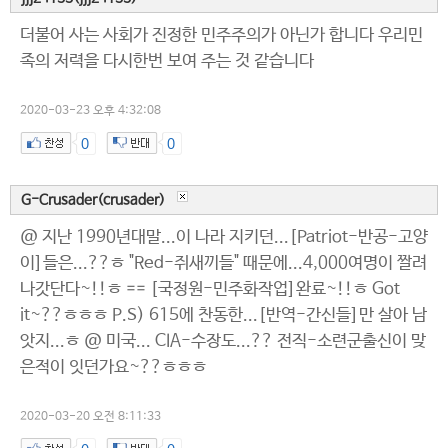
더불어 사는 사회가 진정한 민주주의가 아닌가 합니다 우리민
족의 저력을 다시한번 보여 주는 것 같습니다
2020-03-23 오후 4:32:08
0
0
G-Crusader(crusader)
@ 지난 1990년대말...이 나라 지키던...[Patriot-반공-고양
이]들은...??ㅎ "Red-쥐새끼들" 때문에...4,000여명이 짤려
나갓단다~!!ㅎ == [국정원-민주화작업]완료~!!ㅎ Got
it~??ㅎㅎㅎ P.S) 615에 찬동한...[반역-간신들]만 살아 남
앗지...ㅎ @ 미국... CIA-수장도...?? 전직-소련군출신이 맞
은적이 잇던가요~??ㅎㅎㅎ
2020-03-20 오전 8:11:33