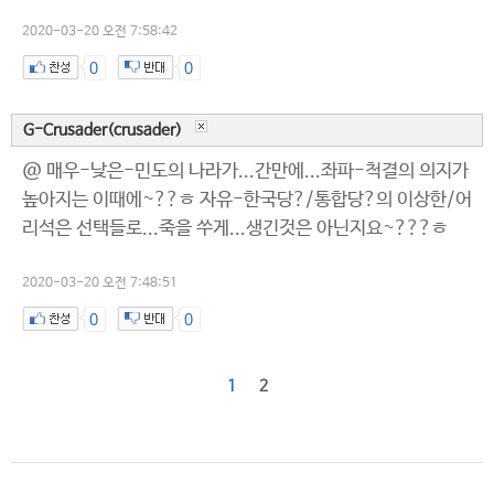
2020-03-20 오전 7:58:42
0
0
G-Crusader(crusader)
@ 매우-낮은-민도의 나라가...간만에...좌파-척결의 의지가
높아지는 이때에~??ㅎ 자유-한국당?/통합당?의 이상한/어
리석은 선택들로...죽을 쑤게...생긴것은 아닌지요~???ㅎ
2020-03-20 오전 7:48:51
0
0
1
2