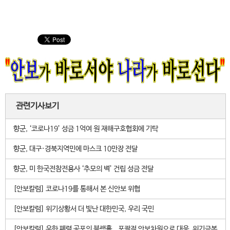
관련기사보기
향군, ‘코로나19’ 성금 1억여 원 재해구호협회에 기탁
향군, 대구·경북지역민에 마스크 10만장 전달
향군, 미 한국전참전용사 ‘추모의 벽’ 건립 성금 전달
[안보칼럼] 코로나19를 통해서 본 신안보 위협
[안보칼럼] 위기상황서 더 빛난 대한민국, 우리 국민
[안보칼럼] 우한 폐렴 공포의 블랙홀...포괄적 안보차원으로 대응, 위기극복