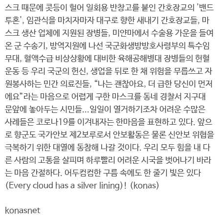
스크 때문에 콧등이 헐어 일회용 반창고를 붙인 간호장교의 '밴드
투혼', 임관식을 마치자마자 대구로 향한 새내기 간호장교들, 마
스크 생산 업체에 지원된 장병들, 미얀마에서 수술용 가운을 들여
온 군 수송기, 방역지원에 나선 국군화생방방호사령부의 특수임
무대, 혈액수급 비상상황에 대비한 육해공해병대 장병들의 헌혈
운동 등 우리 국군의 헌신, 생업을 뒤로 한 채 위험을 무릅쓰고 자
원봉사하는 민간 의료진들, “나는 괜찮아요, 더 급한 당신이 먼저
에요”라는 마음으로 어렵게 구한 마스크를 동네 경찰서 지구대
문앞에 놓아두는 시민들...일일이 열거하기조차 어려운 수많은
사례들은 코로나19를 이겨내자는 한마음을 표현하고 있다. 앞으
로 향군도 국가안보 제2보루로서 안보활동은 물론 신안보 위협을
극복하기 위한 대열에 동참해 나갈 것이다. 우리 모두 힘을 내 다
른 사람의 고통을 살피며 하루빨리 어려운 시국을 벗어나기 바라
는 마음 간절하다. 어두컴컴한 구름 속에도 한 줄기 빛은 있다
(Every cloud has a silver lining)! (konas)
konasnet