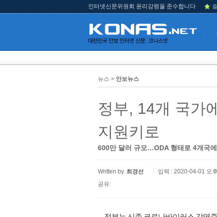
인터넷신문위원회 윤리강령을 준수합니다
즐
뉴스 >
안보뉴스
정부, 14개 국가
지원키로
600만 달러 규모…ODA 형태로 4개국
Written by.
최경선
입력 : 2020-04-01 오후
공유:
정부는 신종 코로나바이러스 감염증(코로