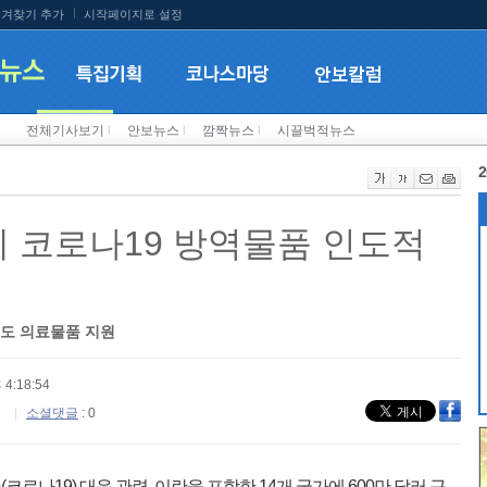
겨찾기 추가
시작페이지로 설정
전체기사보기
l
안보뉴스
l
깜짝뉴스
l
시끌벅적뉴스
2
에 코로나19 방역물품 인도적
에도 의료물품 지원
 4:18:54
소셜댓글
: 0
나19) 대응 관련, 이란을 포함한 14개 국가에 600만 달러 규