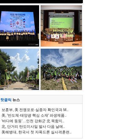
핫클릭
뉴스
보훈부, 美 전쟁포로·실종자 확인국과 M..
美, '반도체·태양광 핵심 소재' 파생제품..
'바다에 둥둥'…인천 강화군 北 목함지..
北, 단거리 탄도미사일 발사 다음 날에..
美해병대, 한국서 첫 자폭드론 실사격훈련..