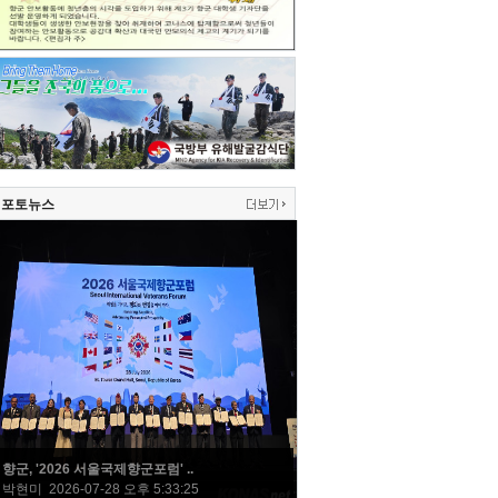
포토뉴스
향군, '2026 서울국제향군포럼' ..
박현미 2026-07-28 오후 5:33:25