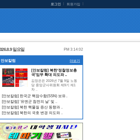
로그인
회원가입
026.8.9 일요일
PM 3:14:03
안보칼럼
더보기
[안보칼럼] 북한‘정찰정보총
국’임무 확대 의도와 ..
김정은은 2026년 7월 9일 노동
당 중앙군사위원회 제9기 제1
차 ..
[안보칼럼] 한국군 핵잠수함(SSN) 보유..
[안보칼럼] ‘유엔군 참전의 날’ 및 ..
[안보칼럼] 북한 핵물질 증산 동향과 ..
[안보칼럼] 북한의 국호 변경 의도와 ..