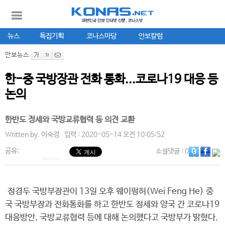
뉴스
특집기획
코나스마당
안보칼럼
안보뉴스
한-중 국방장관 전화 통화...코로나19 대응 등
논의
한반도 정세와 국방교류협력 등 의견 교환
Written by.
이숙경
입력 : 2020-05-14 오전 10:05:52
공유:
소셜댓글
: 0
정경두 국방부장관이 13일 오후 웨이펑허(Wei Feng He) 중
국 국방부장과 전화통화를 하고 한반도 정세와 양국 간 코로나19
대응방안, 국방교류협력 등에 대해 논의했다고 국방부가 밝혔다.