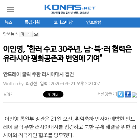
뉴스
특집기획
코나스마당
안보칼럼
안보뉴스
이인영, "한러 수교 30주년, 남·북·러 협력은
유라시아 평화공존과 번영에 기여"
안드레이 쿨릭 주한 러시아대사 접견
Written by.
최경선
입력 : 2020-09-21 오후 2:21:07
공유:
소셜댓글
: 1
이인영 통일부 장관은 21일 오전, 취임축하 인사차 예방한 안드
레이 쿨릭 주한 러시아대사를 접견하고 북한 문제 해결을 위한 러
시아의 적극적인 협조를 당부했다.