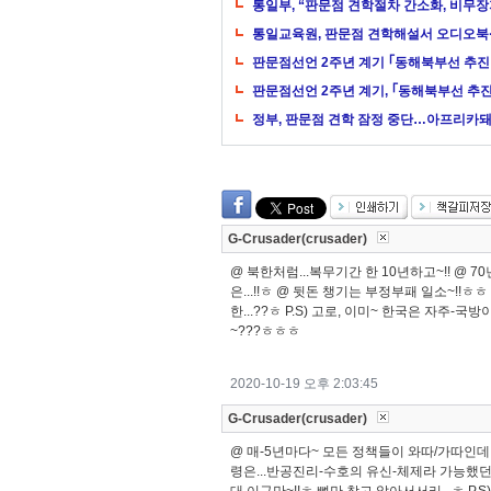
통일부, “판문점 견학절차 간소화, 비무장
통일교육원, 판문점 견학해설서 오디오북
판문점선언 2주년 계기 ｢동해북부선 추진
판문점선언 2주년 계기, ｢동해북부선 추진
정부, 판문점 견학 잠정 중단…아프리카
G-Crusader(crusader)
@ 북한처럼...복무기간 한 10년하고~!! @ 7
은...!!ㅎ @ 뒷돈 챙기는 부정부패 일소~!!
한...??ㅎ P.S) 고로, 이미~ 한국은 자주-
~???ㅎㅎㅎ
2020-10-19 오후 2:03:45
G-Crusader(crusader)
@ 매-5년마다~ 모든 정책들이 와따/가따인데.
령은...반공진리-수호의 유신-체제라 가능했던것~