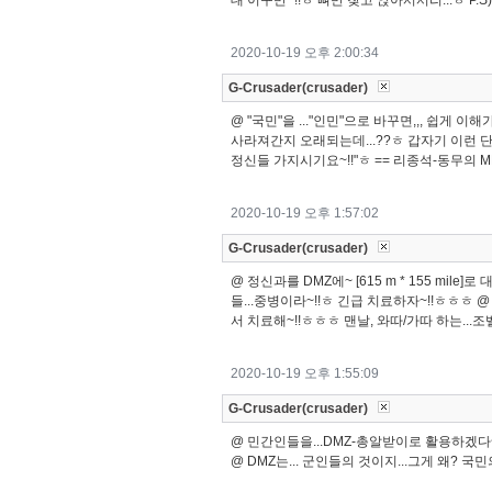
대 이구만~!!ㅎ 뼈만 찾고 앉아서서리...ㅎ P.S
2020-10-19 오후 2:00:34
G-Crusader(crusader)
@ "국민"을 ..."인민"으로 바꾸면,,, 쉽게 
사라져간지 오래되는데...??ㅎ 갑자기 이런 단어
정신들 가지시기요~!!"ㅎ == 리종석-동무의 M
2020-10-19 오후 1:57:02
G-Crusader(crusader)
@ 정신과를 DMZ에~ [615 m * 155 mil
들...중병이라~!!ㅎ 긴급 치료하자~!!ㅎㅎㅎ @
서 치료해~!!ㅎㅎㅎ 맨날, 와따/가따 하는..
2020-10-19 오후 1:55:09
G-Crusader(crusader)
@ 민간인들을...DMZ-총알받이로 활용하겠다~
@ DMZ는... 군인들의 것이지...그게 왜? 국