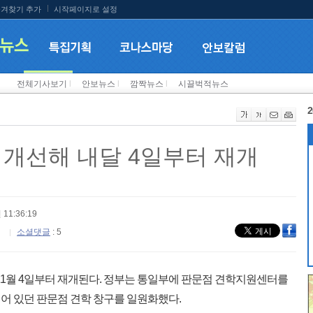
겨찾기 추가
시작페이지로 설정
전체기사보기
l
안보뉴스
l
깜짝뉴스
l
시끌벅적뉴스
2
 개선해 내달 4일부터 재개
 11:36:19
소셜댓글
: 5
11월 4일부터 재개된다. 정부는 통일부에 판문점 견학지원센터를
어 있던 판문점 견학 창구를 일원화했다.