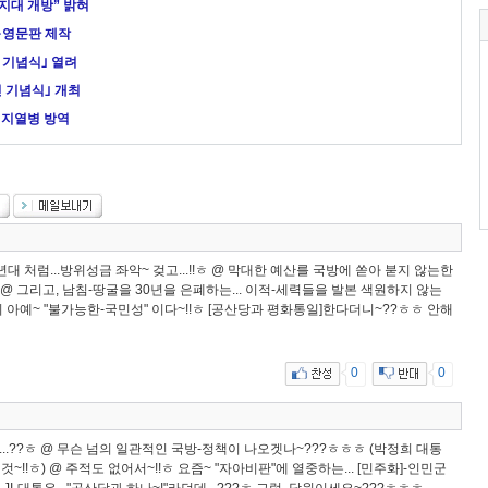
지대 개방” 밝혀
·영문판 제작
 기념식｣ 열려
 기념식｣ 개최
돼지열병 방역
0년대 처럼...방위성금 좌악~ 겆고...!!ㅎ @ 막대한 예산를 국방에 쏟아 붇지 않는한
ㅎㅎ @ 그리고, 남침-땅굴을 30년을 은폐하는... 이적-세력들을 발본 색원하지 않는
국방이 아예~ "불가능한-국민성" 이다~!!ㅎ [공산당과 평화통일]한다더니~??ㅎㅎ 안해
0
0
..??ㅎ @ 무슨 넘의 일관적인 국방-정책이 나오겟나~???ㅎㅎㅎ (박정희 대통
!!ㅎ) @ 주적도 없어서~!!ㅎ 요즘~ "자아비판"에 열중하는... [민주화]-인민군