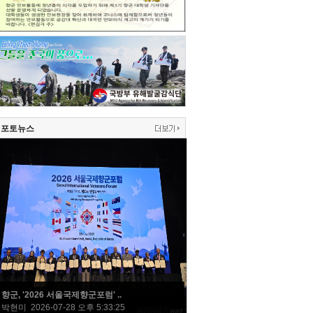
포토뉴스
향군, '2026 서울국제향군포럼' ..
박현미 2026-07-28 오후 5:33:25