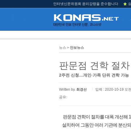
인터넷신문위원회 윤리강령을 준수합니다
즐
뉴스 >
안보뉴스
판문점 견학 절차
2주전 신청…개인·가족 단위 견학 가능
Written by.
최경선
입력 : 2020-10-19 오전
공유:
판문점 견학이 절차를 대폭 개선해 
설치하여 그동안 여러 기관에 분산되