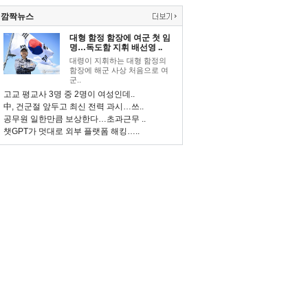
깜짝뉴스
대형 함정 함장에 여군 첫 임
명…독도함 지휘 배선영 ..
대령이 지휘하는 대형 함정의
함장에 해군 사상 처음으로 여
군..
고교 평교사 3명 중 2명이 여성인데..
中, 건군절 앞두고 최신 전력 과시…쓰..
공무원 일한만큼 보상한다…초과근무 ..
챗GPT가 멋대로 외부 플랫폼 해킹…..