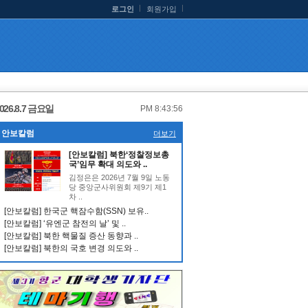
로그인
회원가입
026.8.7 금요일
PM 8:43:57
안보칼럼
더보기
[안보칼럼] 북한‘정찰정보총
국’임무 확대 의도와 ..
김정은은 2026년 7월 9일 노동
당 중앙군사위원회 제9기 제1
차 ..
[안보칼럼] 한국군 핵잠수함(SSN) 보유..
[안보칼럼] ‘유엔군 참전의 날’ 및 ..
[안보칼럼] 북한 핵물질 증산 동향과 ..
[안보칼럼] 북한의 국호 변경 의도와 ..