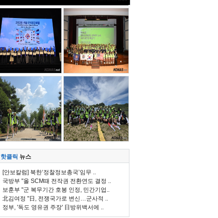
핫클릭
뉴스
[안보칼럼] 북한‘정찰정보총국’임무 ..
국방부 "올 SCM때 전작권 전환연도 결정 ..
보훈부 "군 복무기간 호봉 인정, 민간기업..
北김여정 "日, 전쟁국가로 변신…군사적 ..
정부, '독도 영유권 주장' 日방위백서에 ..