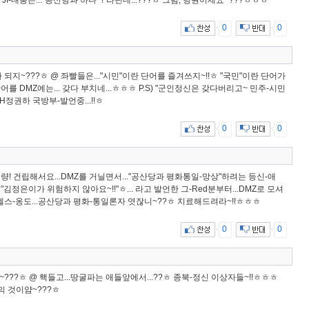
) JI-대통은..."공산당과 하나~!"라던데...???ㅎ 그럼, 당원이세요~???ㅎㅎㅎ
0
0
이해가 되지~???ㅎ @ 좌빨들은..."시민"이란 단어를 즐겨쓰지~!!ㅎ "국민"이란 단어가
를 DMZ에는... 갖다 부치네...ㅎㅎㅎ P.S) "군인정신은 갖다버리고~ 민주-시민
H정권하 국방부-발언중...!!ㅎ
0
0
e]로 대량! 건립해서요...DMZ를 거닐면서..."공산당과 평화통일-망상"하려는 등신-애
 "김정은이가 위험하지 않아요~!!"ㅎ... 라고 발언한 그-Red분부터...DMZ로 모셔
.조벨스-옹도...공산당과 평화-통일론자 엿잖니~??ㅎ 치료해드려라~!!ㅎㅎㅎ
0
0
???ㅎ @ 핵들고...땅굴파는 애들앞에서...??ㅎ 종북-정신 이상자들~!!ㅎㅎㅎ
민의 것이얌~???ㅎ