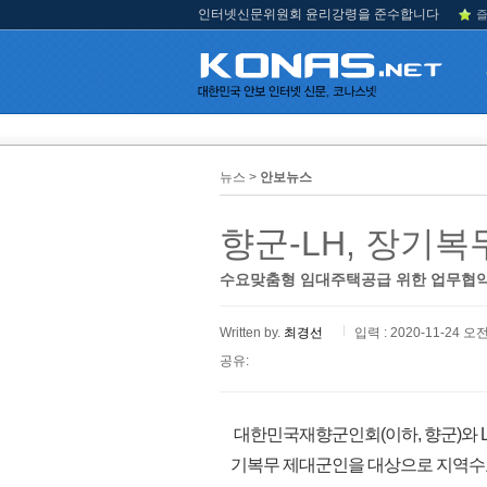
인터넷신문위원회 윤리강령을 준수합니다
즐
뉴스 >
안보뉴스
향군-LH, 장기
수요맞춤형 임대주택공급 위한 업무협약
Written by.
최경선
입력 : 2020-11-24 오전
공유:
대한민국재향군인회(이하, 향군)와 
기복무 제대군인을 대상으로 지역수