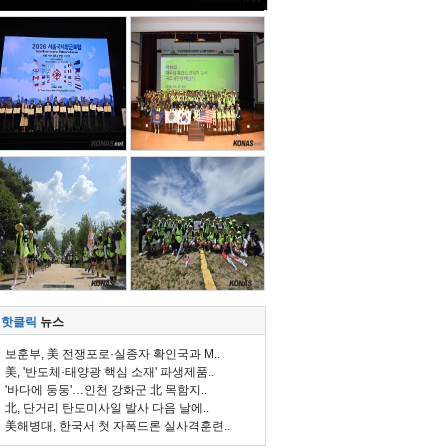
핫클릭
뉴스
보훈부, 美 전쟁포로·실종자 확인국과 M..
美, '반도체·태양광 핵심 소재' 파생제품..
'바다에 둥둥'…인천 강화군 北 목함지..
北, 단거리 탄도미사일 발사 다음 날에..
美해병대, 한국서 첫 자폭드론 실사격훈련..