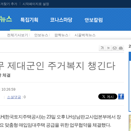
겨찾기 추가
시작페이지로 설정
전체기사보기
l
안보뉴스
l
깜짝뉴스
l
시끌벅적뉴스
2
복무 제대군인 주거복지 챙긴다
 체결
 10:26:59
소셜댓글
: 0
LH(한국토지주택공사)는 23일 오후 LH성남판교사업본부에서 장
요 맞춤형 매입임대주택 공급을 위한 업무협약을 체결했다.