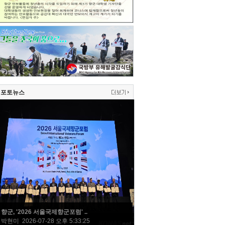
포토뉴스
향군, '2026 서울국제향군포럼' ..
박현미 2026-07-28 오후 5:33:25