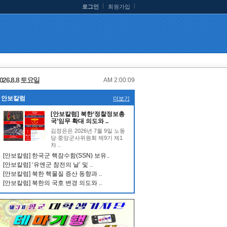
로그인
회원가입
026.8.8 토요일
AM 2:00:09
안보칼럼
더보기
[안보칼럼] 북한‘정찰정보총
국’임무 확대 의도와 ..
김정은은 2026년 7월 9일 노동
당 중앙군사위원회 제9기 제1
차 ..
[안보칼럼] 한국군 핵잠수함(SSN) 보유..
[안보칼럼] ‘유엔군 참전의 날’ 및 ..
[안보칼럼] 북한 핵물질 증산 동향과 ..
[안보칼럼] 북한의 국호 변경 의도와 ..