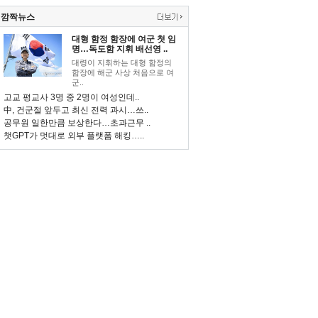
깜짝뉴스
대형 함정 함장에 여군 첫 임
명…독도함 지휘 배선영 ..
대령이 지휘하는 대형 함정의
함장에 해군 사상 처음으로 여
군..
고교 평교사 3명 중 2명이 여성인데..
中, 건군절 앞두고 최신 전력 과시…쓰..
공무원 일한만큼 보상한다…초과근무 ..
챗GPT가 멋대로 외부 플랫폼 해킹…..