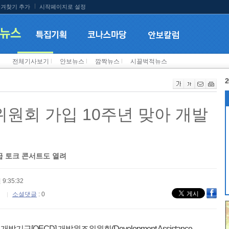
겨찾기 추가
시작페이지로 설정
전체기사보기
l
안보뉴스
l
깜짝뉴스
l
시끌벅적뉴스
2
위원회 가입 10주년 맞아 개발
위급 토크 콘서트도 열려
 9:35:32
소셜댓글
: 0
[OECD] 개발원조위원회(Development Assistance