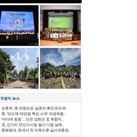
핫클릭
뉴스
보훈부, 美 전쟁포로·실종자 확인국과 M..
美, '반도체·태양광 핵심 소재' 파생제품..
'바다에 둥둥'…인천 강화군 北 목함지..
北, 단거리 탄도미사일 발사 다음 날에..
美해병대, 한국서 첫 자폭드론 실사격훈련..