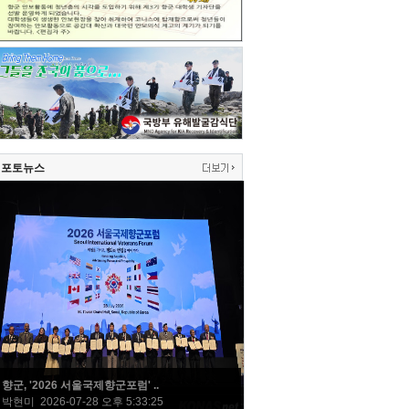
포토뉴스
향군, '2026 서울국제향군포럼' ..
박현미 2026-07-28 오후 5:33:25