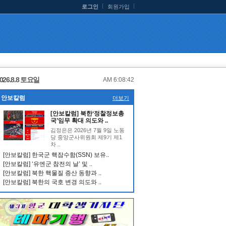
로그인
회원가입
026.8.8 토요일
AM 6:08:42
안보칼럼
더보기
[안보칼럼] 북한‘정찰정보총
국’임무 확대 의도와 ..
김정은은 2026년 7월 9일 노동
당 중앙군사위원회 제9기 제1
차 ..
[안보칼럼] 한국군 핵잠수함(SSN) 보유..
[안보칼럼] ‘유엔군 참전의 날’ 및 ..
[안보칼럼] 북한 핵물질 증산 동향과 ..
[안보칼럼] 북한의 국호 변경 의도와 ..