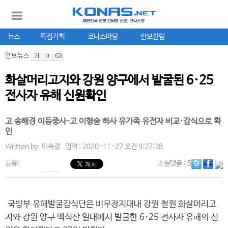
뉴스
특집기획
코나스마당
안보칼럼
안보뉴스
화살머리고지와 강원 양구에서 발굴된 6·25
전사자 유해 신원확인
고 송해경 이등중사·고 이형술 하사 유가족 유전자 비교·감식으로 확
인
Written by.
이숙경
입력 : 2020-11-27 오전 9:27:38
공유:
소셜댓글
: 5
국방부 유해발굴감식단은 비무장지대내 강원 철원 화살머리고
지와 강원 양구 백석산 일대에서 발굴한 6·25 전사자 유해의 신