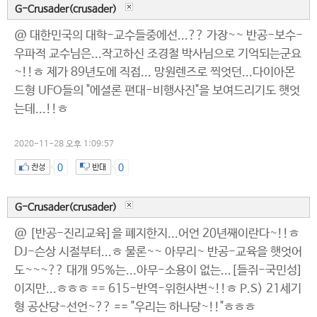
G-Crusader(crusader)
@ 대한민국의 대학-교수들중에선...?? 가장~~ 반공-보수-
우파적 교수님은...작고하신 조경철 박사님으로 기억되는군요
~!!ㅎ 제가 89년도에 직접... 망원렌즈로 찍엇던...다이아몬
드형 UFO들의 "에셜론 편대-비행사진"을 보여드리기도 햇엇
는데...!!ㅎ
2020-11-28 오후 1:09:57
0
0
G-Crusader(crusader)
@ [반공-진리교육]을 폐지한지...어언 20년째이란다~!!ㅎ
DJ-슨상 시절부터...ㅎ 물론~~ 아무리~ 반공-교육을 햇엇어
도~~~?? 대개 95%는...아무-소용이 없는...[들쥐-국민성]
이지만...ㅎㅎㅎ == 615-반역-위헌사변~!!ㅎ P.S) 21세기
형 공산당-선언~?? == "우리는 하나당~!!"ㅎㅎㅎ