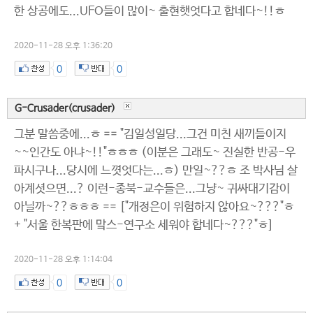
한 상공에도...UFO들이 많이~ 출현햇엇다고 합네다~!!ㅎ
2020-11-28 오후 1:36:20
0
0
G-Crusader(crusader)
그분 말씀중에...ㅎ == "김일성일당...그건 미친 새끼들이지
~~인간도 아냐~!!"ㅎㅎㅎ (이분은 그래도~ 진실한 반공-우
파시구나...당시에 느꼇엇다는...ㅎ) 만일~??ㅎ 조 박사님 살
아계셧으면...? 이런-종북-교수들은...그냥~ 귀싸대기감이
아닐까~??ㅎㅎㅎ == ["개정은이 위험하지 않아요~???"ㅎ
+ "서울 한복판에 맠스-연구소 세워야 합네다~???"ㅎ]
2020-11-28 오후 1:14:04
0
0