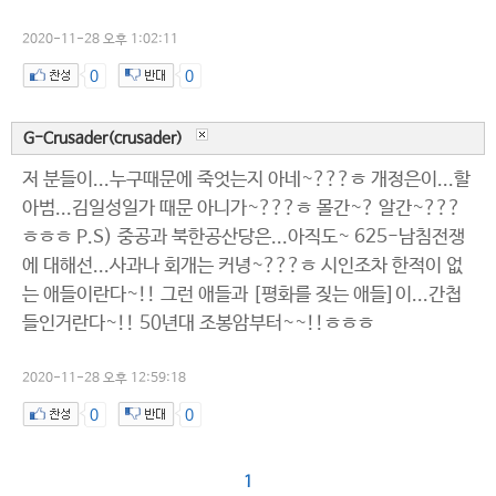
2020-11-28 오후 1:02:11
0
0
G-Crusader(crusader)
저 분들이...누구때문에 죽엇는지 아네~???ㅎ 개정은이...할
아범...김일성일가 때문 아니가~???ㅎ 몰간~? 알간~???
ㅎㅎㅎ P.S) 중공과 북한공산당은...아직도~ 625-남침전쟁
에 대해선...사과나 회개는 커녕~???ㅎ 시인조차 한적이 없
는 애들이란다~!! 그런 애들과 [평화를 짖는 애들]이...간첩
들인거란다~!! 50년대 조봉암부터~~!!ㅎㅎㅎ
2020-11-28 오후 12:59:18
0
0
1