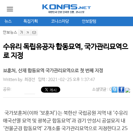
뉴스
특집기획
코나스마당
안보칼럼
안보뉴스
수유리 독립유공자 합동묘역, 국가관리묘역으
로 지정
보훈처, 산재 합동묘역 국가관리묘역으로 첫 번째 지정
Written by.
최경선
입력 : 2021-02-25 오후 1:37:47
공유:
소셜댓글
: 0
국가보훈처(이하 ‘보훈처’)는 북한산 국립공원 지역 내 ‘수유리
애국선열 묘역 및 광복군 합동묘역’과 경기 안성시 공설묘지 내
‘전몰군경 합동묘역’ 2개소를 국가관리묘역으로 지정한다고 25