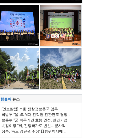
핫클릭
뉴스
[안보칼럼] 북한‘정찰정보총국’임무 ..
국방부 "올 SCM때 전작권 전환연도 결정 ..
보훈부 "군 복무기간 호봉 인정, 민간기업..
北김여정 "日, 전쟁국가로 변신…군사적 ..
정부, '독도 영유권 주장' 日방위백서에 ..