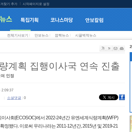
겨찾기 추가
시작페이지로 설정
전체기사보기
l
안보뉴스
l
깜짝뉴스
l
시끌벅적뉴스
2
량계획 집행이사국 연속 진출
기여 인정
 2:09:37
소셜댓글
: 0
사회(ECOSOC)에서 2022-24년간 유엔세계식량계획(WFP)
이 확정됐다. 이로써 우리나라는 2011-12년간, 2015년 및 2019-21