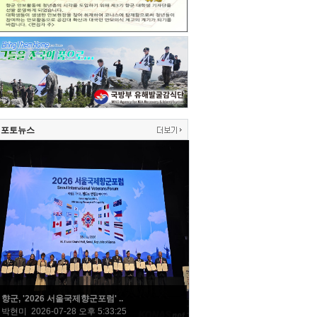
포토뉴스
향군, '2026 서울국제향군포럼' ..
박현미 2026-07-28 오후 5:33:25