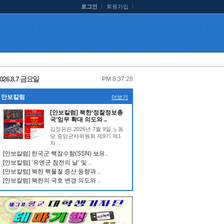
로그인
회원가입
026.8.7 금요일
PM 8:37:29
안보칼럼
더보기
[안보칼럼] 북한‘정찰정보총
국’임무 확대 의도와 ..
김정은은 2026년 7월 9일 노동
당 중앙군사위원회 제9기 제1
차 ..
[안보칼럼] 한국군 핵잠수함(SSN) 보유..
[안보칼럼] ‘유엔군 참전의 날’ 및 ..
[안보칼럼] 북한 핵물질 증산 동향과 ..
[안보칼럼] 북한의 국호 변경 의도와 ..