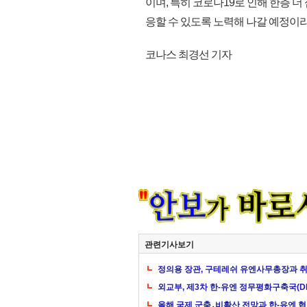
이며, 특히 코로나19로 인해 한층 
응할 수 있도록 노력해 나갈 예정이라고
코나스 최경선 기자
관련기사보기
정의용 장관, 구테레쉬 유엔사무총장과 취
외교부, 제3차 한-유엔 정무평화구축국(D
올해 국제 군축․비확산 전망과 한-유엔 협