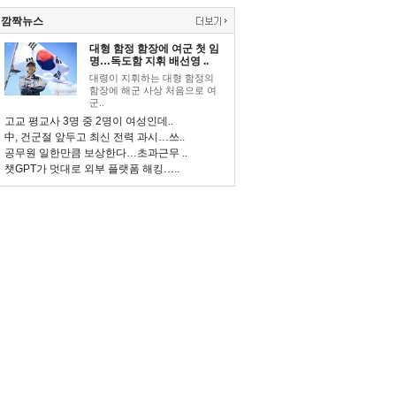
깜짝뉴스
대형 함정 함장에 여군 첫 임
명…독도함 지휘 배선영 ..
대령이 지휘하는 대형 함정의
함장에 해군 사상 처음으로 여
군..
고교 평교사 3명 중 2명이 여성인데..
中, 건군절 앞두고 최신 전력 과시…쓰..
공무원 일한만큼 보상한다…초과근무 ..
챗GPT가 멋대로 외부 플랫폼 해킹…..