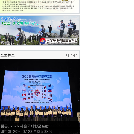
포토뉴스
향군, '2026 서울국제향군포럼' ..
박현미 2026-07-28 오후 5:33:25