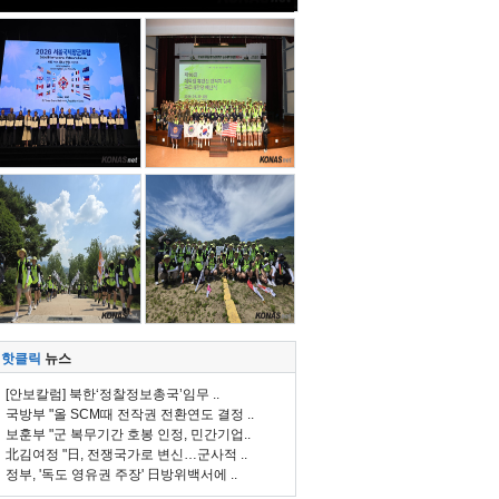
핫클릭
뉴스
[안보칼럼] 북한‘정찰정보총국’임무 ..
국방부 "올 SCM때 전작권 전환연도 결정 ..
보훈부 "군 복무기간 호봉 인정, 민간기업..
北김여정 "日, 전쟁국가로 변신…군사적 ..
정부, '독도 영유권 주장' 日방위백서에 ..