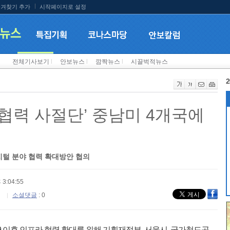
겨찾기 추가
시작페이지로 설정
전체기사보기
l
안보뉴스
l
깜짝뉴스
l
시끌벅적뉴스
2
협력 사절단’ 중남미 4개국에
지털 분야 협력 확대방안 협의
 3:04:55
소셜댓글
: 0
 이후 인프라 협력 확대를 위해 기획재정부, 서울시, 국가철도공