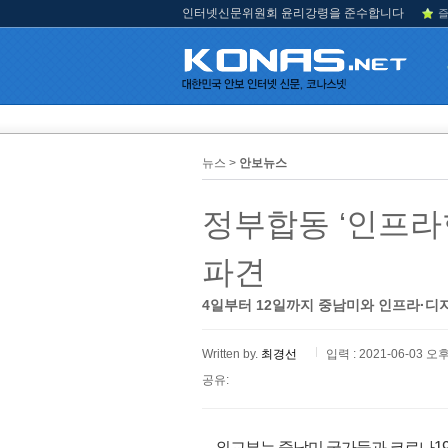
인터넷신문위원회 윤리강령을 준수합니다
즐
뉴스 >
안보뉴스
정부합동 ‘인프라
파견
4일부터 12일까지 중남미와 인프라·디
Written by.
최경선
입력 : 2021-06-03 오후
공유:
외교부는 중남미 국가들과 코로나19