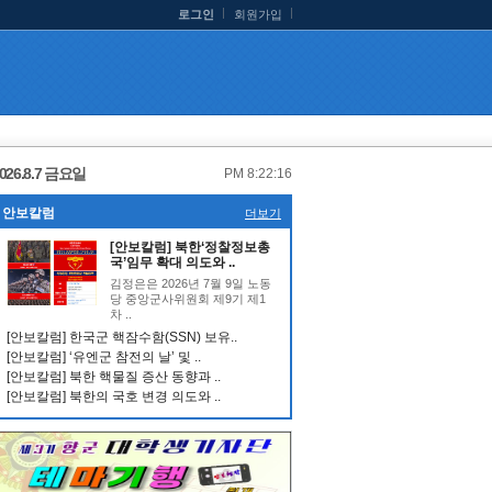
로그인
회원가입
026.8.7 금요일
PM 8:22:16
안보칼럼
더보기
[안보칼럼] 북한‘정찰정보총
국’임무 확대 의도와 ..
김정은은 2026년 7월 9일 노동
당 중앙군사위원회 제9기 제1
차 ..
[안보칼럼] 한국군 핵잠수함(SSN) 보유..
[안보칼럼] ‘유엔군 참전의 날’ 및 ..
[안보칼럼] 북한 핵물질 증산 동향과 ..
[안보칼럼] 북한의 국호 변경 의도와 ..