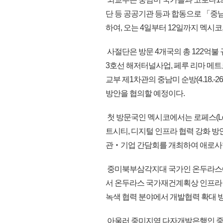
단 등 공공기관 등과 합동으로 「중
하여, 오는 4일부터 12일까지 멕시코
사절단은 방문 4개국의 총 122억불
3호선 해저터널사업, 페루 리마 메트로
교부 제1차관의 중남미 순방(4.18.
방안을 협의할 예정이다.
첫 방문국인 멕시코에서는 로페스(L
트시티, 디지털 인프라 협력 강화 방
관‧기업 간담회를 개최하여 애로사항
중미북부삼각지대 국가인 온두라스에
서 온두라스 국가재건계획상 인프라 사
녹색 협력 분야에서 개발협력 확대 
아울러 중미지역 다자개발은행인 중미통합