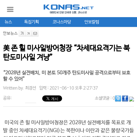
뉴스
특집기획
코나스마당
안보칼럼
안보뉴스
美 존 힐 미사일방어청장 “차세대요격기는 북
탄도미사일 겨냥”
“2028년 실전배치, 미 본토 50개주 탄도미사일 공격으로부터 보호
할 수 있어”
Written by.
최경선
입력 : 2021-06-10 오후 2:27:37
공유:
소셜댓글
: 0
미국의 존 힐 미사일방어청장은 2028년 실전배치를 목표로 개
발 중인 차세대요격기(NGI)는 북한이나 이란과 같은 불량국가들