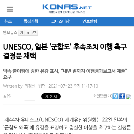
뉴스
특집기획
코나스마당
안보칼럼
안보뉴스
UNESCO, 일본 ‘군함도’ 후속조치 이행 촉구
결정문 채택
약속 불이행에 강한 유감 표시, “내년 말까지 이행경과보고서 제출”
요구
Written by.
최경선
입력 : 2021-07-23 오전 11:17:10
공유:
소셜댓글
: 0
제44차 유네스코(UNESCO) 세계유산위원회는 22일 일본의
'군함도 왜곡'에 유감을 표명하고 충실한 이행을 촉구하는 결정문