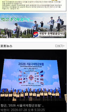
포토뉴스
향군, '2026 서울국제향군포럼' ..
박현미 2026-07-28 오후 5:33:25