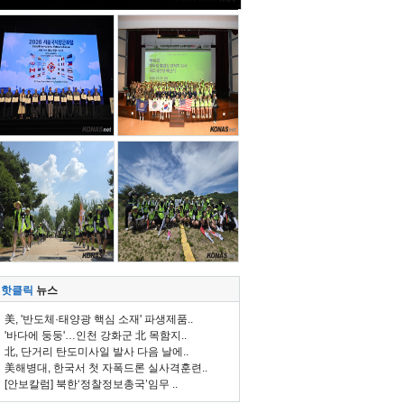
핫클릭
뉴스
美, '반도체·태양광 핵심 소재' 파생제품..
'바다에 둥둥'…인천 강화군 北 목함지..
北, 단거리 탄도미사일 발사 다음 날에..
美해병대, 한국서 첫 자폭드론 실사격훈련..
[안보칼럼] 북한‘정찰정보총국’임무 ..