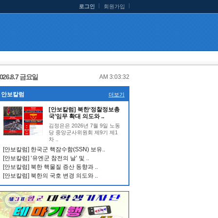
로그인
회원가입
026.8.7 금요일
AM 3:03:33
안보칼럼
더보기
[안보칼럼] 북한‘정찰정보총
국’임무 확대 의도와 ..
김정은은 2026년 7월 9일 노동
당 중앙군사위원회 제9기 제1
차 ..
[안보칼럼] 한국군 핵잠수함(SSN) 보유..
[안보칼럼] ‘유엔군 참전의 날’ 및 ..
[안보칼럼] 북한 핵물질 증산 동향과 ..
[안보칼럼] 북한의 국호 변경 의도와 ..