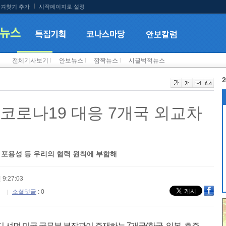
겨찾기 추가
시작페이지로 설정
전체기사보기
l
안보뉴스
l
깜짝뉴스
l
시끌벅적뉴스
2
 코로나19 대응 7개국 외교차
 포용성 등 우리의 협력 원칙에 부합해
 9:27:03
소셜댓글
: 0
 셔먼 미국 국무부 부장관이 주재하는 7개국(한국, 일본, 호주,