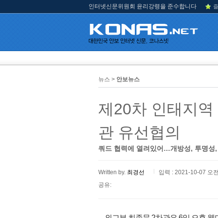
인터넷신문위원회 윤리강령을 준수합니다
즐
뉴스 >
안보뉴스
제20차 인태지역
관 유선협의
쿼드 협력에 열려있어…개방성, 투명성,
Written by.
최경선
입력 : 2021-10-07 오전
공유:
외교부 최종문 2차관은 6일 오후 웬디