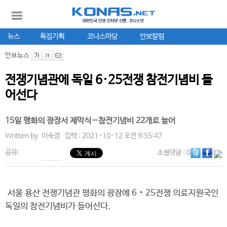
뉴스
특집기획
코나스마당
안보칼럼
안보뉴스
전쟁기념관에 독일 6·25전쟁 참전기념비 들
어선다
15일 평화의 광장서 제막식…참전기념비 22개로 늘어
Written by.
이숙경
입력 : 2021-10-12 오전 9:55:47
공유:
소셜댓글
: 0
서울 용산 전쟁기념관 평화의 광장에 6‧25전쟁 의료지원국인
독일의 참전기념비가 들어선다.