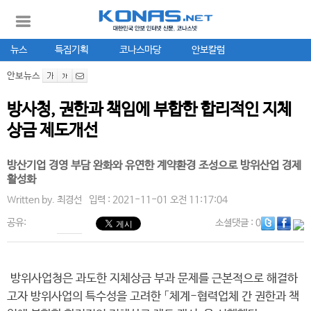
뉴스
특집기획
코나스마당
안보칼럼
안보뉴스
방사청, 권한과 책임에 부합한 합리적인 지체
상금 제도개선
방산기업 경영 부담 완화와 유연한 계약환경 조성으로 방위산업 경제
활성화
Written by.
최경선
입력 : 2021-11-01 오전 11:17:04
공유:
소셜댓글
: 0
방위사업청은 과도한 지체상금 부과 문제를 근본적으로 해결하
고자 방위사업의 특수성을 고려한 「체계-협력업체 간 권한과 책