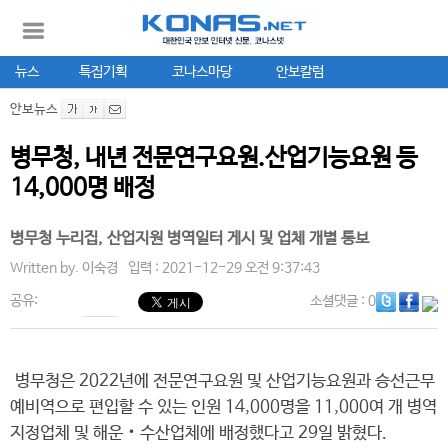
뉴스
특집기획
코나스마당
안보칼럼
안보뉴스
병무청, 내년 전문연구요원.산업기능요원 등
14,000명 배정
병무청 누리집, 산업지원 병역일터 게시 및 업체 개별 통보
Written by.
이숙경
입력 : 2021-12-29 오전 9:37:43
공유:
소셜댓글
: 0
병무청은 2022년에 전문연구요원 및 산업기능요원과 승선근무
예비역으로 편입할 수 있는 인원 14,000명을 11,000여 개 병역
지정업체 및 해운‧수산업체에 배정했다고 29일 밝혔다.