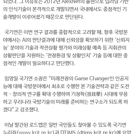
되었다. 그 이유로는 2012년 AlexNet의 출현으로 딥러닝 기반
의 인식기술이 본격적으로 개발되면서 국내에서도 중점적인 기
술개발이 이루어졌기 때문으로 판단된다.
국기연은 이번 연구 결과를 종합적으로 고려할 때, 향후 국방분
야에서는 AI의 판단결과에 대해 신뢰성을 확보하기 위한 ‘신뢰지
능’ 분야의 기술과 작전상황 평가와 미래상황 예측 등 지휘관의
상황판단을 지원하는 ‘전장환경 및 상황인지’ 기술 등에 대한 중
점적인 개발이 필요하다고 판단했다.
임영일 국기연 소장은 “미래전장의 Game Changer인 인공지
능에 대해 국방분야에서 최초로 수행한 본 기술전략과 같은 도전
적・창의적 연구를 확대 수행하여 기정학(技政學) 시대에 부응
하고 우리나라 국방기술의 미래를 준비하는 연구소가 되도록 하
겠다”고 강조했다.
이날 발간된 로드맵은 일반 국민들도 찾아볼 수 있도록 국기연
누리집(
www.krit.re.kr
)과 DTiMS (dtims.krit.re.kr)에 요약