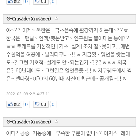
0
0
G-Crusader(crusader)
야~?? 이제~ 북한은...극초음속에 활강까지 하는데~??ㅎ
한국은...맨날~ 인맥/뒷돈받고~ 연구원들 뽑아대는 통에??
ㅎㅎ 로케트를 기본적인 [기초-설계]조차 잘~못하고...매번
수천억을 허공에~ 날리더구나~!!ㅎ 지금껏~ 몇번을 쐇는데
도~? 그런 기초적-설계도 안~되는건가~???ㅎㅎㅎ 외국
은? 60년대에도~ 그런일은 없엇을듯~!!ㅎ 지구궤도에서 찍
은~ 델타형-UFO의 60년대 사진이 최근에~ 공개됨~!!ㅎ
2022-02-08 오후 4:27:11
0
0
G-Crusader(crusader)
어디? 공중-기동중에...부족한 부분이 없나~? 이지스-레이