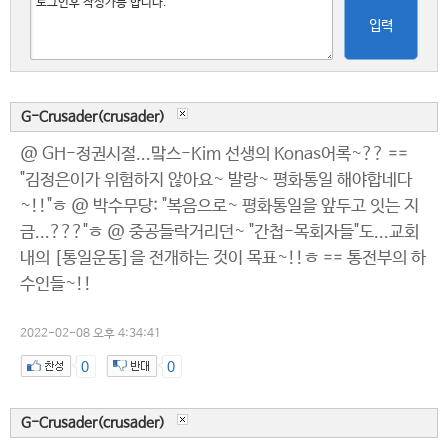
입력
G-Crusader(crusader)
@ GH-정권시절...맠스-Kim 선생의 Konas어록~?? ==
"김정은이가 위험하지 않아요~ 발랑~ 평화통일 해야합네다
~!!"ㅎ @ 박수무당: "복음으로~ 평화통일을 앞두고 잇는 지
금...???"ㅎ @ 중공들락거리던~ "간첩-목회자들"도...교회
내의 [통일운동]을 전개하는 것이 목표~!!ㅎ == 통전부의 하
수인들~!!
2022-02-08 오후 4:34:41
0
0
G-Crusader(crusader)