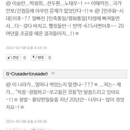
@ 이승만...박정희...전두환...노태우~! == 이때까진...국가
안보/간첩등에 아무런 문제가 없엇단다~!!ㅎ @ [민주화-시
대]이후~?? 얼빠진 [민족통일/평화통일]타령에 빠져들면
서...다~ 갖다 바치고, 뻘짓들만~! 반역-615사변이후~~ 20
여년을 조공을 해온 결과들이지...!!ㅎ
2022-02-08 오후 4:33:16
0
0
G-Crusader(crusader)
@ 이 나라가...얼마나 썩엇는지 알겟나~???ㅎ ...저는~ 제
가... "직접-경험하고~보고들은 것들"만 말씀드리고 잇어요
~!!ㅎ 정말~ 황당한일들을 지난 20년간~ 너무나~ 많이 겪엇
지요~!ㅎ
2022-02-08 오후 4:29:28