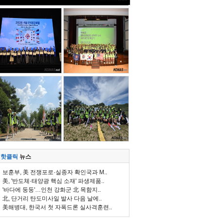
핫클릭
뉴스
보훈부, 美 전쟁포로·실종자 확인국과 M..
美, '반도체·태양광 핵심 소재' 파생제품..
'바다에 둥둥'…인천 강화군 北 목함지..
北, 단거리 탄도미사일 발사 다음 날에..
美해병대, 한국서 첫 자폭드론 실사격훈련..