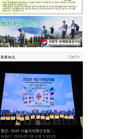
포토뉴스
향군, '2026 서울국제향군포럼' ..
박현미 2026-07-28 오후 5:33:25