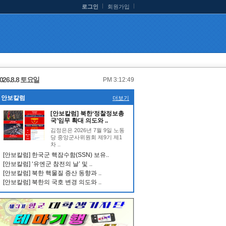
로그인
회원가입
026.8.8 토요일
PM 3:12:49
안보칼럼
더보기
[안보칼럼] 북한‘정찰정보총
국’임무 확대 의도와 ..
김정은은 2026년 7월 9일 노동
당 중앙군사위원회 제9기 제1
차 ..
[안보칼럼] 한국군 핵잠수함(SSN) 보유..
[안보칼럼] ‘유엔군 참전의 날’ 및 ..
[안보칼럼] 북한 핵물질 증산 동향과 ..
[안보칼럼] 북한의 국호 변경 의도와 ..