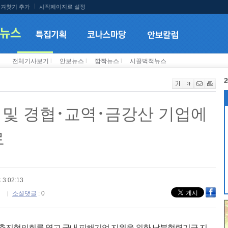
겨찾기 추가
시작페이지로 설정
전체기사보기
l
안보뉴스
l
깜짝뉴스
l
시끌벅적뉴스
2
 및 경협･교역･금강산 기업에
로
 3:02:13
소셜댓글
: 0
력추진협의회를 열고 국내 피해기업 지원을 위한 남북협력기금 지