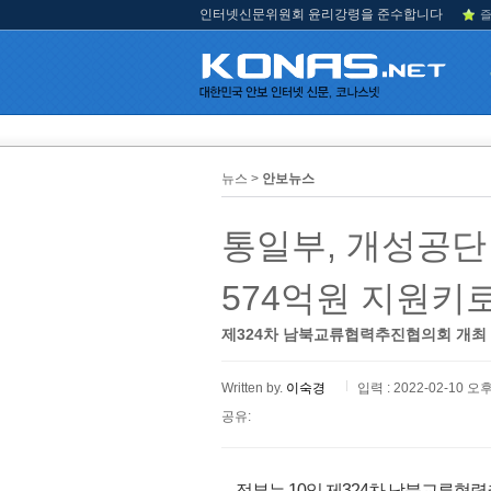
인터넷신문위원회 윤리강령을 준수합니다
즐
뉴스 >
안보뉴스
통일부, 개성공단
574억원 지원키
제324차 남북교류협력추진협의회 개최
Written by.
이숙경
입력 : 2022-02-10 오후
공유:
정부는 10일 제324차 남북교류협