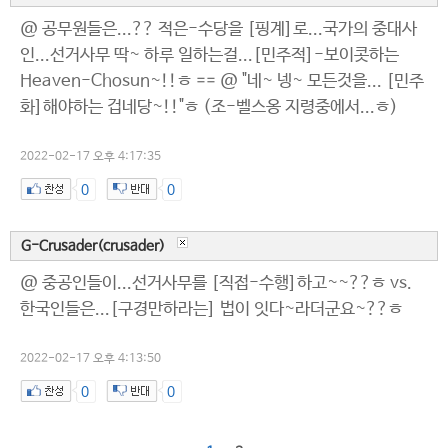
@ 공무원들은...?? 적은-수당을 [핑계]로...국가의 중대사
인...선거사무 딱~ 하루 일하는걸...[민주적]-보이콧하는
Heaven-Chosun~!!ㅎ == @ "네~ 넹~ 모든것을... [민주
화]해야하는 겁네당~!!"ㅎ (조-벨스옹 지령중에서...ㅎ)
2022-02-17 오후 4:17:35
0
0
G-Crusader(crusader)
@ 중공인들이...선거사무를 [직접-수행]하고~~??ㅎ vs.
한국인들은...[구경만하라는] 법이 잇다~라더군요~??ㅎ
2022-02-17 오후 4:13:50
0
0