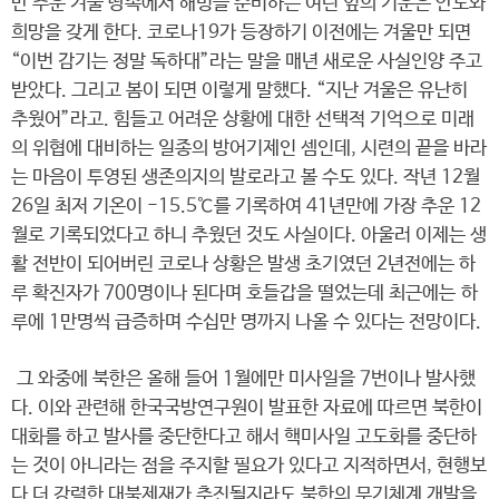
만 추운 겨울 땅속에서 해빙을 준비하는 여린 잎의 기운은 안도와
희망을 갖게 한다. 코로나19가 등장하기 이전에는 겨울만 되면
“이번 감기는 정말 독하대”라는 말을 매년 새로운 사실인양 주고
받았다. 그리고 봄이 되면 이렇게 말했다. “지난 겨울은 유난히
추웠어”라고. 힘들고 어려운 상황에 대한 선택적 기억으로 미래
의 위협에 대비하는 일종의 방어기제인 셈인데, 시련의 끝을 바라
는 마음이 투영된 생존의지의 발로라고 볼 수도 있다. 작년 12월
26일 최저 기온이 -15.5℃를 기록하여 41년만에 가장 추운 12
월로 기록되었다고 하니 추웠던 것도 사실이다. 아울러 이제는 생
활 전반이 되어버린 코로나 상황은 발생 초기였던 2년전에는 하
루 확진자가 700명이나 된다며 호들갑을 떨었는데 최근에는 하
루에 1만명씩 급증하며 수십만 명까지 나올 수 있다는 전망이다.
그 와중에 북한은 올해 들어 1월에만 미사일을 7번이나 발사했
다. 이와 관련해 한국국방연구원이 발표한 자료에 따르면 북한이
대화를 하고 발사를 중단한다고 해서 핵미사일 고도화를 중단하
는 것이 아니라는 점을 주지할 필요가 있다고 지적하면서, 현행보
다 더 강력한 대북제재가 추진될지라도 북한의 무기체계 개발을