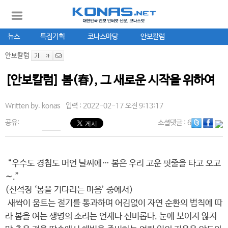
뉴스
특집기획
코나스마당
안보칼럼
안보칼럼
[안보칼럼] 봄(春), 그 새로운 시작을 위하여
Written by.
konas
입력 : 2022-02-17 오전 9:13:17
공유:
소셜댓글
: 6
“우수도 경칩도 머언 날씨에… 봄은 우리 고운 핏줄을 타고 오고
∼.”
(신석정 ‘봄을 기다리는 마음’ 중에서)
새싹이 움트는 절기를 통과하며 어김없이 자연 순환의 법칙에 따
라 봄을 여는 생명의 소리는 언제나 신비롭다. 눈에 보이지 않지