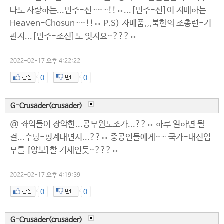
나도 사랑하는...민주-신~~~!!ㅎ...[민주-신]이 지배하는
Heaven-Chosun~~!!ㅎ P.S) 자매품,,,북한의 조총련-기
관지...[민주-조선]도 잇지요~???ㅎ
2022-02-17 오후 4:22:22
0
0
G-Crusader(crusader)
@ 좌익들이 장악한...공무원노조가...??ㅎ 하루 일하면 될
걸...수당-핑계대면서...??ㅎ 중공인들에게~~ 국가-대선업
무를 [양보]할 기세인듯~???ㅎ
2022-02-17 오후 4:19:39
0
0
G-Crusader(crusader)