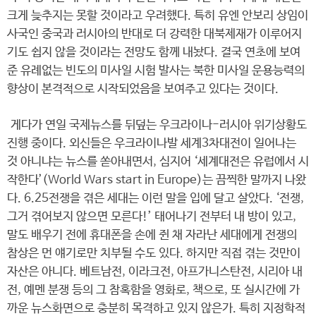
크게 늦추지는 못할 것이라고 우려했다. 특히 유엔 안보리 상임이
사국인 중국과 러시아의 반대로 더 강력한 대북제재가 이루어지
기도 쉽지 않을 것이라는 전망도 함께 내놨다. 결국 연초에 보여
준 유례없는 빈도의 미사일 시험 발사는 북한 미사일 운용능력의
향상이 본격적으로 시작되었음을 보여주고 있다는 것이다.
게다가 연일 국제뉴스를 뒤덮는 우크라이나-러시아 위기상황도
진행 중이다. 외신들은 우크라이나발 세계3차대전이 일어나는
것 아니냐는 뉴스를 쏟아내면서, 심지어 ‘세계대전은 유럽에서 시
작한다’(World Wars start in Europe)는 끔찍한 말까지 나왔
다. 6.25전쟁을 겪은 세대는 이런 말을 입에 달고 살았다. ‘전쟁,
그거 겪어보지 않으면 모른다!’ 태어나기 전부터 내 방이 있고,
말도 배우기 전에 휴대폰을 손에 쥔 채 자라난 세대에게 전쟁의
참상은 먼 얘기로만 치부될 수도 있다. 하지만 직접 겪는 것만이
자산은 아니다. 베트남전, 이라크전, 아프가니스탄전, 시리아 내
전, 예멘 분쟁 등의 그 참혹함을 영화로, 책으로, 또 실시간에 가
까운 뉴스화면으로 충분히 목격하고 있지 않은가. 특히 지정학적