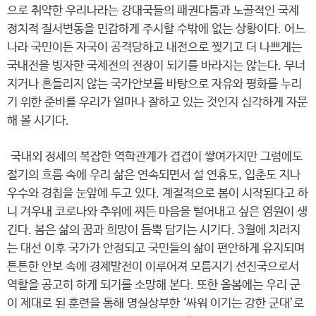
으로 취약한 우리나라는 강대국들의 패권다툼과 노골적인 국제
정치적 질서변동을 민감하게 주시할 수밖에 없는 상황이다. 어느
나라 국민이든 자국이 공격당하고 내전으로 찢기고 더 나쁘게는
국내전을 빙자한 국제전의 전장이 되기를 바라지는 않는다. 무너
지거나 흔들리지 않는 국가안보를 바탕으로 자유와 평화를 누리
기 위한 준비를 우리가 얼마나 잘하고 있는 것인지 심각하게 자문
해 볼 시기다.
국내외 정세의 복잡한 역학관계가 겹겹이 쌓여가지만 그럼에도
절기의 흐름 속에 우리 삶은 연속되면서 설 연휴도, 입춘도 지나
우수와 경칩을 눈앞에 두고 있다. 계절적으로 봄이 시작된다고 하
니 겨우내 코로나와 추위에 찌든 마음을 털어내고 싶은 염원이 생
긴다. 봄은 삶의 꿈과 희망이 듬뿍 담기는 시기다. 3월에 치러지
는 대선 이후 국가가 안정되고 국민들의 삶이 편안하게 유지되며
튼튼한 안보 속에 경제발전이 이루어져 모름지기 선진국으로서
역할을 공고히 하게 되기를 소망해 본다. 또한 올봄에는 우리 군
이 제대로 된 훈련을 통해 명실상부한 ‘싸워 이기는 강한 군대’로