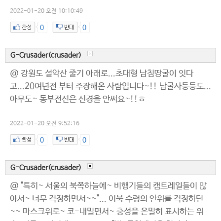
2022-01-20 오전 10:10:49
0
0
G-Crusader(crusader)
@ 강원도 설악산 줄기 아래로...초대형 남침땅굴이 잇다
고...20여년전 부터 주장해온 사람입니다~!! 남굴사등등도...
아무도~ 동부전선은 신경을 안써요~!!ㅎ
2022-01-20 오전 9:52:16
0
0
G-Crusader(crusader)
@ "특히~ 서울의 북쪽하늘에~ 비행기들의 캠트레일들이 많
아서~ 너무 걱정하면서~~"... 이북 수령의 안위를 걱정하던
~~ 마스크위로~ 코-내밀면서~ 충성을 은밀히 표시하는 위