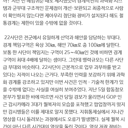
까? 지난 번 헤엄귀순 때도 제시했듯이 경계작전의 과학화 시스
템과 군부대 구조적인 문제점이 개선·보완되고 최종적으로 사람
이 확인하지 않는다면 제아무리 첨단화 장비가 설치된다 해도 철
통경계는 제한이 있을 수밖에 없을 것이다.
22사단은 전군에서 유일하게 산악과 해안을 담당하는 부대다.
경계 책임구역은 육상 30㎞, 해안 70㎞로 총 100㎞에 달한다.
보통 한 사단이 책임지는 구역이 25∼40㎞인 것에 비하면 경계
구역이 최대 4배에 달하는 셈이다. 그런데 병력규모는 다른 사단
급 부대와 비슷하다. 22사단이 근본적으로 업무 과부하를 받고
있다는 지적이 나오는 근거다. 부족한 인력을 보강하기 위해 과학
화 경계를 강조하고 있지만 이번 사건은 인적ㆍ기술적 한계가 있
을 수밖에 없다는 사실을 여실히 보여주었다. 지난 5일 합동참모
본부가 발표한 바에 따르면 사건 당일 경보가 울리면서 GOP 인
근 감시카메라 3대가 월북자의 모습을 포착했고 팝업창까지 떴지
만 감시병들은 이를 제대로 알지 못했다. 지휘통제실에서 지나간
영상을 다시 돌려보는 과정에서도 오류가 발생했다. 실제 월북 시
간이 아닌 다른 시간대의 영상을 돌린 것이다. 영상 저장 장비는