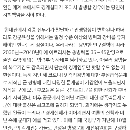
적용해야 한다. 그렇게 경계근무 여건의 구조적 문제가 개선·보
완된 체계 속에서도 경계실패가 또다시 발생할 경우에는 당연히
지휘책임을 져야 한다.
현대전에서 각종 신무기가 발달하고 전쟁양상이 변화된다 하더
라도 강군육성을 위해서는 일정 수준 이상의 병력과 장비를 유지
해야만 한다는게 정설이다. 우리나라는 당면한 인구절벽에 따라
2030년∼2040년대에 이르러서는 총병력을 35∼45만명으로
줄일 수밖에 없는 병력부족 사태를 염려하고 있다. 아울러 장병들
의 복무기간도 감축되면서 단순히 경계임무만 탓할 수도 없는 게
현실이다. 특히 지난 해 코로나19 격리장병에 대한 부실급식문제
로 시작된 군 장병에 대한 다양한 문제점이 가감없이 노출되면서
자식을 군에 보낸 부모들은 물론 국민들의 군을 향한 신뢰가 무너
지기 시작했다. 이후 공군에서 일어난 여군에 대한 성폭력문제로
군에 대한 불신은 최고조에 달하게 되었다. 과거에는 생각지도 못
했던 일들이 드러나고 경계실패가 이어지면서 여론의 질책과 비
난 속에 군대가 애를 먹고 있다. 이에 대해 국방부가 지난해 10월
민관군의 각계전문가들로 편성된 병영문화 개선위원회를 구성하