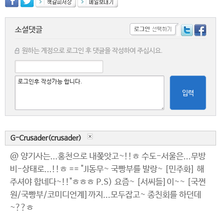
소셜댓글
원하는 계정으로 로그인 후 댓글을 작성하여 주십시요.
입력
G-Crusader(crusader)
@ 양기사는...홍천으로 내쫒앗고~!!ㅎ 수도-서울은...무방
비-상태로...!!ㅎ == "JI동무~ 국빵부를 발랑~ [민주화] 해
주셔야 합네다~!!"ㅎㅎㅎ P.S) 요즘~ [서씨들]이~~ [국쩐
원/국빵부/코미디언계]까지...모두잡고~ 종친회를 하던데
~??ㅎ