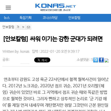
뉴스
특집기획
코나스마당
안보칼럼
안보칼럼
[안보칼럼] 싸워 이기는 강한 군대가 되려면
Written by.
konas
입력 : 2022-01-20 오전 9:39:17
공유:
소셜댓글
: 5
연초부터 강원도 고성 육군 22사단에서 철책 월북사건이 일어났
다. 2012년 노크귀순, 2020년 점프 귀순, 2021년 오리발(헤
엄) 귀순이 있었던 바로 그 지역에서 점프 귀순 때와 똑같은 방법
으로 월북한 것이다. 그러자 뻔하고 상투적인 논리로 ‘군 기강 해
이’를 제일 먼저 내세우며 개탄했지만 정말 그것만이 근본 원인일