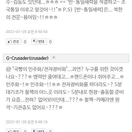
수-김동도 잇던데...ㅎㅎㅎ == "반-통일세력을 척결하고~ 조
국통일 이루고 말갓어~!!"ㅎ P.S) [반-통일세력]은... 북한
의 전문-용어임~!!ㅎㅎㅎ
2022-01-20 오전 9:50:54
0
0
G-Crusader(crusader)
@ "국빵의 민주화/전자장비화"...과연? 누구를 위한 것이겟
나요~???ㅎ 병력만 줄여대고...ㅎ핸드폰이나 쥐어주고...ㅎ
민주화~!ㅎ 민주화~!!ㅎㅎ 전자장비화를 하더라도~? 5분
대기조가 철책의 어느곳 이라도~ 5분내로 현장-출동할 준비
가 요즘...전혀? 없어보이던데...???ㅎ 철책-카메라엔 원
격-기관총도 없어요~???ㅎ
2022-01-20 오전 9:48:19