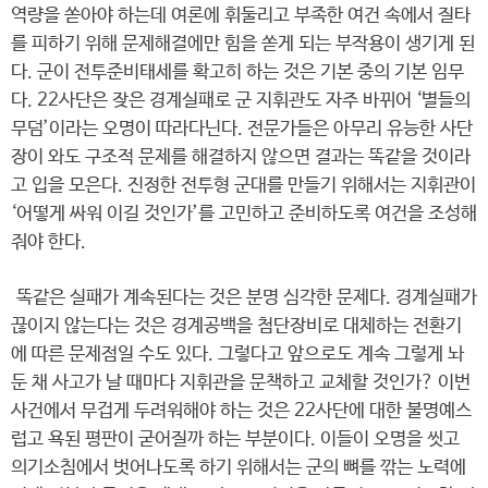
역량을 쏟아야 하는데 여론에 휘둘리고 부족한 여건 속에서 질타
를 피하기 위해 문제해결에만 힘을 쏟게 되는 부작용이 생기게 된
다. 군이 전투준비태세를 확고히 하는 것은 기본 중의 기본 임무
다. 22사단은 잦은 경계실패로 군 지휘관도 자주 바뀌어 ‘별들의
무덤’이라는 오명이 따라다닌다. 전문가들은 아무리 유능한 사단
장이 와도 구조적 문제를 해결하지 않으면 결과는 똑같을 것이라
고 입을 모은다. 진정한 전투형 군대를 만들기 위해서는 지휘관이
‘어떻게 싸워 이길 것인가’를 고민하고 준비하도록 여건을 조성해
줘야 한다.
똑같은 실패가 계속된다는 것은 분명 심각한 문제다. 경계실패가
끊이지 않는다는 것은 경계공백을 첨단장비로 대체하는 전환기
에 따른 문제점일 수도 있다. 그렇다고 앞으로도 계속 그렇게 놔
둔 채 사고가 날 때마다 지휘관을 문책하고 교체할 것인가? 이번
사건에서 무겁게 두려워해야 하는 것은 22사단에 대한 불명예스
럽고 욕된 평판이 굳어질까 하는 부분이다. 이들이 오명을 씻고
의기소침에서 벗어나도록 하기 위해서는 군의 뼈를 깎는 노력에