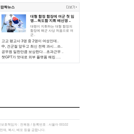
깜짝뉴스
대형 함정 함장에 여군 첫 임
명…독도함 지휘 배선영 ..
대령이 지휘하는 대형 함정의
함장에 해군 사상 처음으로 여
군..
고교 평교사 3명 중 2명이 여성인데..
中, 건군절 앞두고 최신 전력 과시…쓰..
공무원 일한만큼 보상한다…초과근무 ..
챗GPT가 멋대로 외부 플랫폼 해킹…..
소년보호책임자 : 전복동 / 등록번호 : 서울아 00102
단 전재, 복사, 배포 등을 금합니다.