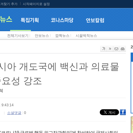
겨찾기 추가
시작페이지로 설정
전체기사보기
l
안보뉴스
l
깜짝뉴스
l
시끌벅적뉴스
2
아시아 개도국에 백신과 의료물
중요성 강조
석
 9:43:14
소셜댓글
: 0
 ‘코로나19 글로벌 행동 외교장관회의’에 참석하여 국제사회의