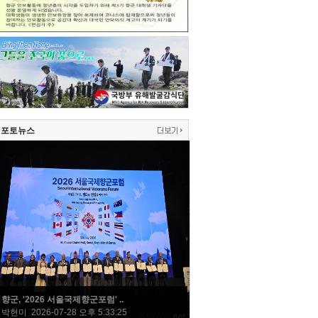
포토뉴스
향군, '2026 서울국제향군포럼' ..
박현미 2026-07-28 오후 5:33:25