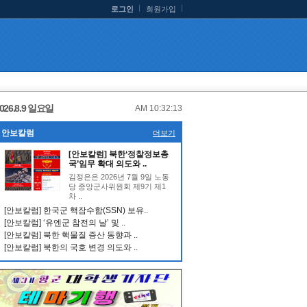
로그인
회원가입
026.8.9 일요일
AM 10:32:14
안보칼럼
더보기
[안보칼럼] 북한‘정찰정보총
국’임무 확대 의도와 ..
김정은은 2026년 7월 9일 노동
당 중앙군사위원회 제9기 제1
차 ..
[안보칼럼] 한국군 핵잠수함(SSN) 보유..
[안보칼럼] ‘유엔군 참전의 날’ 및 ..
[안보칼럼] 북한 핵물질 증산 동향과 ..
[안보칼럼] 북한의 국호 변경 의도와 ..