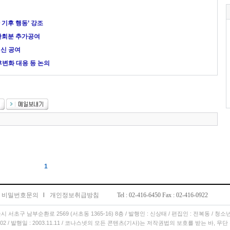
 기후 행동’ 강조
만회분 추가공여
백신 공여
기후변화 대응 등 논의
1
비밀번호문의
l
개인정보취급방침
Tel : 02-416-6450 Fax : 02-416-0922
서울시 서초구 남부순환로 2569 (서초동 1365-16) 8층 / 발행인 : 신상태 / 편집인 : 전복동 / 청
11.02 / 발행일 : 2003.11.11 / 코나스넷의 모든 콘텐츠(기사)는 저작권법의 보호를 받는 바, 무