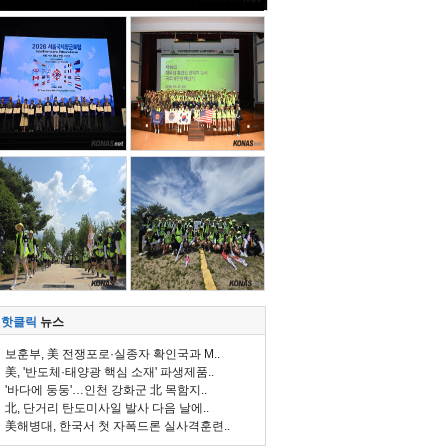
핫클릭
뉴스
보훈부, 美 전쟁포로·실종자 확인국과 M..
美, '반도체·태양광 핵심 소재' 파생제품..
'바다에 둥둥'…인천 강화군 北 목함지..
北, 단거리 탄도미사일 발사 다음 날에..
美해병대, 한국서 첫 자폭드론 실사격훈련..