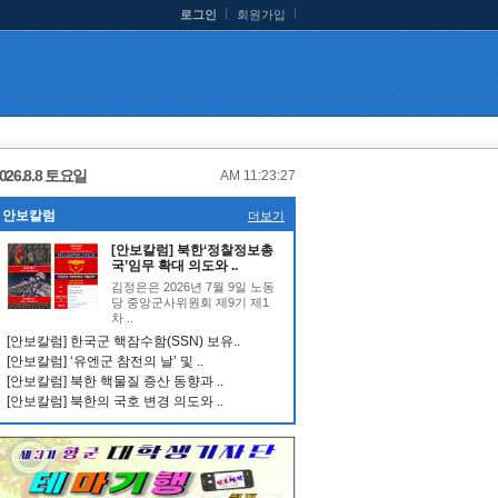
로그인
회원가입
026.8.8 토요일
AM 11:23:27
안보칼럼
더보기
[안보칼럼] 북한‘정찰정보총
국’임무 확대 의도와 ..
김정은은 2026년 7월 9일 노동
당 중앙군사위원회 제9기 제1
차 ..
[안보칼럼] 한국군 핵잠수함(SSN) 보유..
[안보칼럼] ‘유엔군 참전의 날’ 및 ..
[안보칼럼] 북한 핵물질 증산 동향과 ..
[안보칼럼] 북한의 국호 변경 의도와 ..