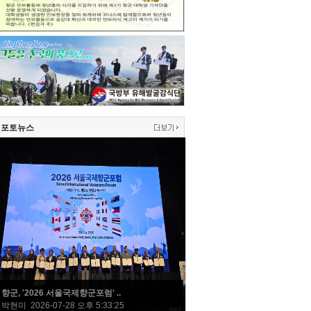
포토뉴스
향군, '2026 서울국제향군포럼' ..
박현미 2026-07-28 오후 5:33:25