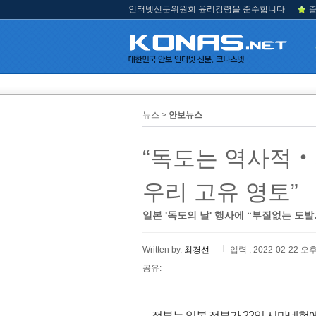
인터넷신문위원회 윤리강령을 준수합니다
즐
뉴스 >
안보뉴스
“독도는 역사적
우리 고유 영토”
일본 '독도의 날' 행사에 “부질없는 도
Written by.
최경선
입력 : 2022-02-22 오후
공유:
정부는 일본 정부가 22일 시마네현에