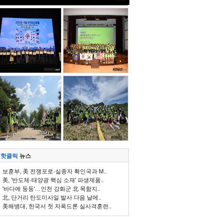
핫클릭
뉴스
보훈부, 美 전쟁포로·실종자 확인국과 M..
美, '반도체·태양광 핵심 소재' 파생제품..
'바다에 둥둥'…인천 강화군 北 목함지..
北, 단거리 탄도미사일 발사 다음 날에..
美해병대, 한국서 첫 자폭드론 실사격훈련..