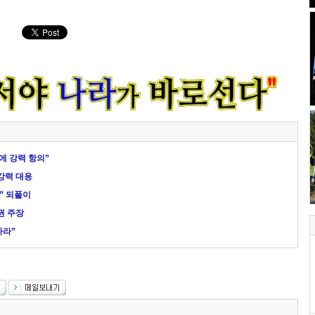
에 강력 항의”
강력 대응
” 되풀이
권 주장
하라”