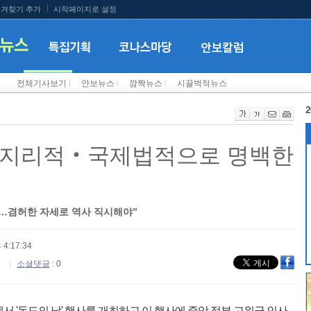
겨찾기 추가
시작페이지로 설정
전체기사보기
l
안보뉴스
l
깜짝뉴스
l
시끌벅적뉴스
2
‧지리적‧국제법적으로 명백한
발…겸허한 자세로 역사 직시해야”
 4:17:34
소셜댓글
: 0
서 '독도의 날' 행사를 개최하고 이 행사에 중앙 정부 고위급 인사