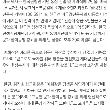
미국 텍사스 한국전참전 기념 동상 건립 및 제막식에 2만불, 미국
LA 풀러튼시 힐크레스트공원에 소재한 오렌지카운티 ‘한국전 참
전용사 기념비(36,591명의 한국전 미국참전용사의 이름을 비석
에 새기는 미 전역의 첫 번째 기념비)’ 건립에 성금 5만불을 기탁
하였으며, 한국전 참전국가 품앗이 사업으로 1억 5천만 원, 한국
전쟁기념재단에 2억 원, 한미동맹재단에 약 4억 원 등 지금까지
군과 한미동맹 강화를 위해 낸 성금이 모두 20여억원이 넘는다.
이회장은 이러한 공로로 향군대휘장을 수상하게 된 것에 기쁨을
표하며 “앞으로도 국가를 위해 청춘을 헌신했던 제대군인들의 예
우와 후생복지에 대한 많은 관심을 갖겠다.”고 수상 소감을 밝혔
다.
한편, 김진호 향군회장은 “이회장은 평생을 사업가이기 이전에
국가발전과 사회공헌을 먼저 생각하고 나눔의 미덕을 몸소 실천
해 온 분”이라며 “그동안 군과 한미동맹 강화를 위해 헌신적으로
기여해 오신데 대해 존경과 감사를 드린다.”고 고마움을 표시했
다.(konas)