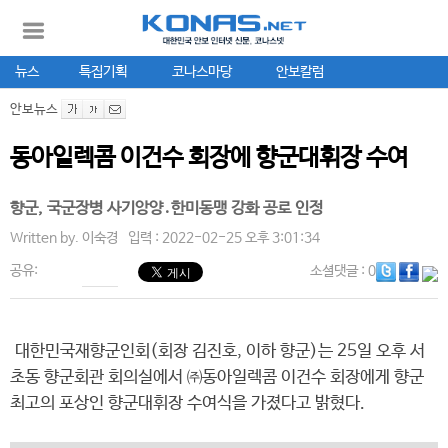
뉴스
특집기획
코나스마당
안보칼럼
안보뉴스
동아일렉콤 이건수 회장에 향군대휘장 수여
향군, 국군장병 사기앙양․한미동맹 강화 공로 인정
Written by.
이숙경
입력 : 2022-02-25 오후 3:01:34
공유:
소셜댓글
: 0
대한민국재향군인회(회장 김진호, 이하 향군)는 25일 오후 서
초동 향군회관 회의실에서 ㈜동아일렉콤 이건수 회장에게 향군
최고의 포상인 향군대휘장 수여식을 가졌다고 밝혔다.