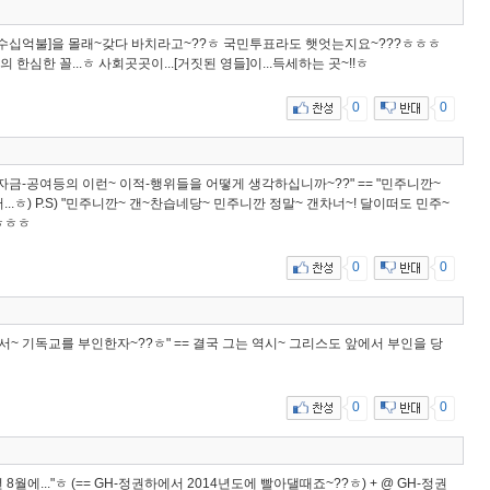
자금 수십억불]을 몰래~갖다 바치라고~??ㅎ 국민투표라도 햇엇는지요~???ㅎㅎㅎ
라의 한심한 꼴...ㅎ 사회곳곳이...[거짓된 영들]이...득세하는 곳~!!ㅎ
0
0
자금-공여등의 이런~ 이적-행위들을 어떻게 생각하십니까~??" == "민주니깐~
..ㅎ) P.S) "민주니깐~ 갠~찬습네당~ 민주니깐 정말~ 갠차너~! 달이떠도 민주~
"ㅎㅎㅎ
0
0
서~ 기독교를 부인한자~??ㅎ" == 결국 그는 역시~ 그리스도 앞에서 부인을 당
0
0
8월에..."ㅎ (== GH-정권하에서 2014년도에 빨아댈때죠~??ㅎ) + @ GH-정권