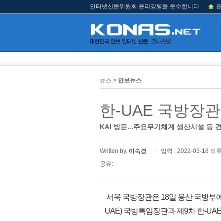
인터넷신문위원회 윤리강령을 준수합니다
즐
뉴스 >
안보뉴스
한-UAE 국방장관
KAI 방문...주요무기체계 생산시설 등 
Written by.
이숙경
입력 : 2022-03-18 오후
공유:
서욱 국방장관은 18일 용산 국방부
UAE) 국방특임장관과 제9차 한-UA