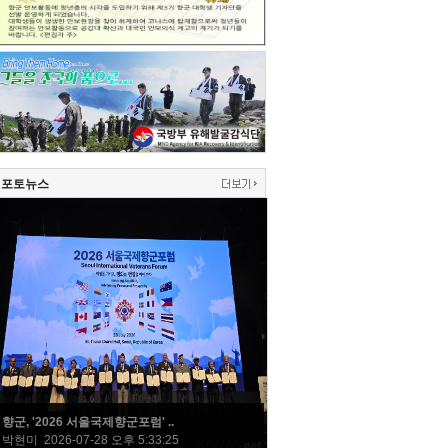
포토뉴스
향군, '2026 서울국제향군포럼' ..
박현미 2026-07-28 오후 5:33:25