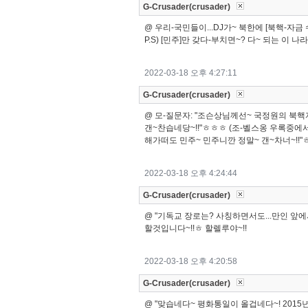
G-Crusader(crusader)
@ 우리-국민들이...DJ가~ 북한에 [북핵-
P.S) [민주]만 갖다-부치면~? 다~ 되는 이 나
2022-03-18 오후 4:27:11
G-Crusader(crusader)
@ 모-질문자: "조슨상님께선~ 국정원의 북핵
갠~찬습네당~!!"ㅎㅎㅎ (조-벨스옹 우록중에서.
해가떠도 민주~ 민주니깐 정말~ 갠~차너~!!
2022-03-18 오후 4:24:44
G-Crusader(crusader)
@ "기독교 장로는? 사칭하면서도...만인 앞에
할것입니다~!!ㅎ 할렐루야~!!
2022-03-18 오후 4:20:58
G-Crusader(crusader)
@ "맞습네다~ 평화통일이 올겁네다~! 2015년 