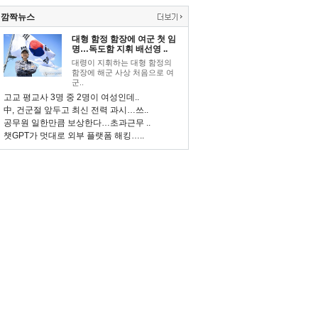
깜짝뉴스
대형 함정 함장에 여군 첫 임
명…독도함 지휘 배선영 ..
대령이 지휘하는 대형 함정의
함장에 해군 사상 처음으로 여
군..
고교 평교사 3명 중 2명이 여성인데..
中, 건군절 앞두고 최신 전력 과시…쓰..
공무원 일한만큼 보상한다…초과근무 ..
챗GPT가 멋대로 외부 플랫폼 해킹…..