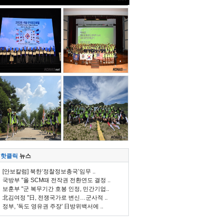
핫클릭
뉴스
[안보칼럼] 북한‘정찰정보총국’임무 ..
국방부 "올 SCM때 전작권 전환연도 결정 ..
보훈부 "군 복무기간 호봉 인정, 민간기업..
北김여정 "日, 전쟁국가로 변신…군사적 ..
정부, '독도 영유권 주장' 日방위백서에 ..