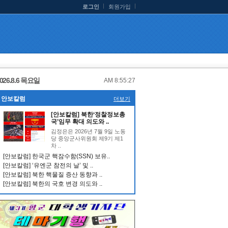
로그인
회원가입
026.8.6 목요일
AM 8:55:28
안보칼럼
더보기
[안보칼럼] 북한‘정찰정보총
국’임무 확대 의도와 ..
김정은은 2026년 7월 9일 노동
당 중앙군사위원회 제9기 제1
차 ..
[안보칼럼] 한국군 핵잠수함(SSN) 보유..
[안보칼럼] ‘유엔군 참전의 날’ 및 ..
[안보칼럼] 북한 핵물질 증산 동향과 ..
[안보칼럼] 북한의 국호 변경 의도와 ..