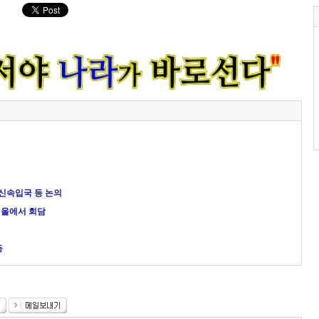
인 신속입국 등 논의
서울에서 회담
정
등