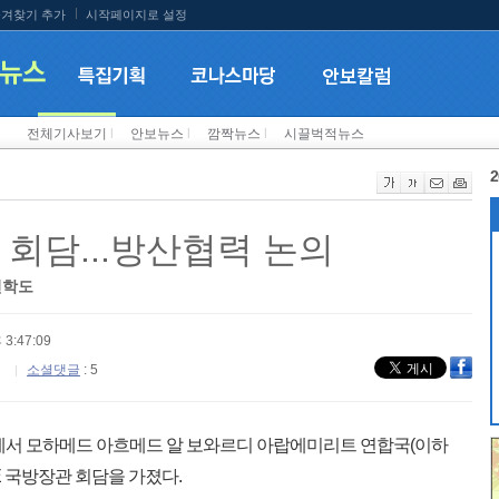
겨찾기 추가
시작페이지로 설정
전체기사보기
l
안보뉴스
l
깜짝뉴스
l
시끌벅적뉴스
2
 회담...방산협력 논의
견학도
 3:47:09
소셜댓글
: 5
에서 모하메드 아흐메드 알 보와르디 아랍에미리트 연합국(이하
E 국방장관 회담을 가졌다.