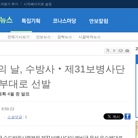
겨찾기 추가
시작페이지로 설정
전체기사보기
l
안보뉴스
l
깜짝뉴스
l
시끌벅적뉴스
2
의 날, 수방사‧제31보병사단
수부대로 선발
획 4월 중 발표
 9:50:23
소셜댓글
: 1
육군 수도방위사령부와 제31보병사단이 예비군 육성 우수부대로