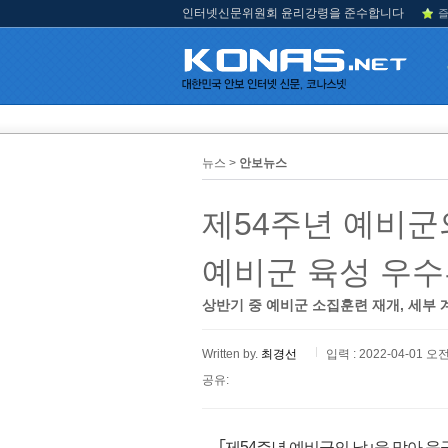
인터넷신문위원회 윤리강령을 준수합니다
즐
뉴스 >
안보뉴스
제54주년 예비군
예비군 육성 우
상반기 중 예비군 소집훈련 재개, 세부 계
Written by.
최경선
입력 : 2022-04-01 오전
공유:
｢제54주년 예비군의 날｣을 맞아 