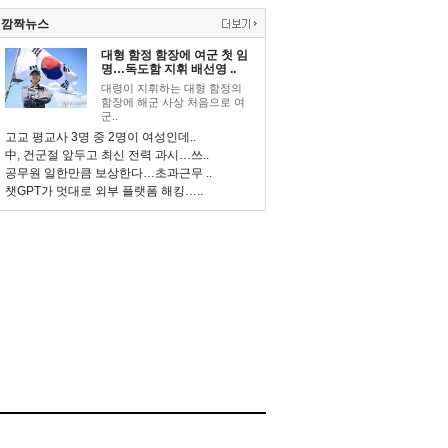
깜짝뉴스
대형 함정 함장에 여군 첫 임
명…독도함 지휘 배선영 ..
대령이 지휘하는 대형 함정의
함장에 해군 사상 처음으로 여
군..
고교 평교사 3명 중 2명이 여성인데..
中, 건군절 앞두고 최신 전력 과시…쓰..
공무원 일한만큼 보상한다…초과근무 ..
챗GPT가 멋대로 외부 플랫폼 해킹…..