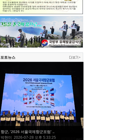
포토뉴스
향군, '2026 서울국제향군포럼' ..
박현미 2026-07-28 오후 5:33:25