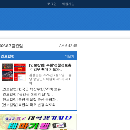
로그인
회원가입
026.8.7 금요일
AM 6:42:46
안보칼럼
더보기
[안보칼럼] 북한‘정찰정보총
국’임무 확대 의도와 ..
김정은은 2026년 7월 9일 노동
당 중앙군사위원회 제9기 제1
차 ..
[안보칼럼] 한국군 핵잠수함(SSN) 보유..
[안보칼럼] ‘유엔군 참전의 날’ 및 ..
[안보칼럼] 북한 핵물질 증산 동향과 ..
[안보칼럼] 북한의 국호 변경 의도와 ..