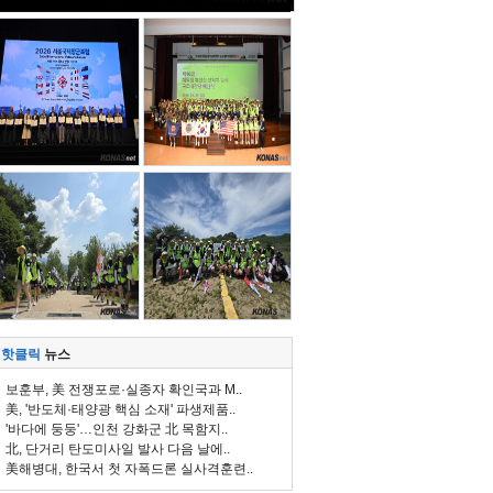
핫클릭
뉴스
보훈부, 美 전쟁포로·실종자 확인국과 M..
美, '반도체·태양광 핵심 소재' 파생제품..
'바다에 둥둥'…인천 강화군 北 목함지..
北, 단거리 탄도미사일 발사 다음 날에..
美해병대, 한국서 첫 자폭드론 실사격훈련..