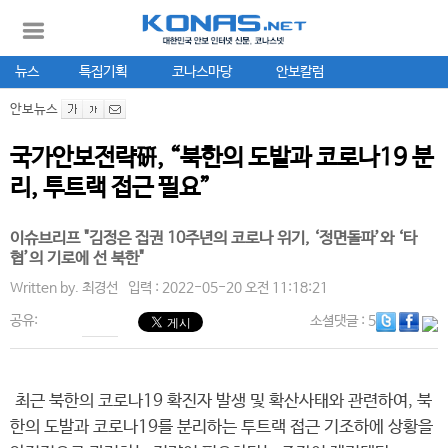
뉴스
특집기획
코나스마당
안보칼럼
안보뉴스
국가안보전략硏, “북한의 도발과 코로나19 분
리, 투트랙 접근 필요”
이슈브리프 "김정은 집권 10주년의 코로나 위기, ‘정면돌파’와 ‘타
협’의 기로에 선 북한"
Written by.
최경선
입력 : 2022-05-20 오전 11:18:21
공유:
소셜댓글
: 5
최근 북한의 코로나19 확진자 발생 및 확산사태와 관련하여, 북
한의 도발과 코로나19를 분리하는 투트랙 접근 기조하에 상황을