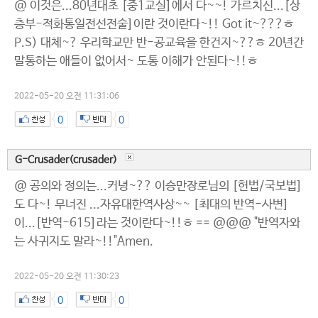
@ 이것은...80년대초 [중1교실]에서 다~~! 가르치신...[상
층부-적화통일전선전술]이란 것이란다~!! Got it~???ㅎ
P.S) 대체~? 우리학교만 반-공교육을 한건지~??ㅎ 20년간
말통하는 애들이 없어서~ 도통 이해가 안된다~!!ㅎ
2022-05-20 오전 11:31:06
0
0
G-Crusader(crusader)
@ 공의와 정의는...커녕~?? 이승만장로님의 [헌법/국보법]
도 다~! 무너진 ...자유대한역사상~~ [최대의 반역-사변]
이...[반역-615]라는 것이란다~!!ㅎ == @@@ "반역자와
는 사귀지도 말라~!!"Amen.
2022-05-20 오전 11:30:23
0
0