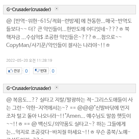
G-Crusader(crusader)
@ [반역-위헌-615/적화-련방제]에 찬동한...매국-반역도
들보다~~ 더? 큰 악인들이...한반도에 어디잇네~???ㅎ 북
핵자금 ...수십억$ 조공한 악인들은~???ㅎ...참으로~~
CopyMan/사기꾼/악인들이 잘사는 나라야~!!ㅎ
2022-05-20 오전 11:28:19
0
0
G-Crusader(crusader)
@ 복음도...?? 실타고 지랄/발광하는 적-그리스도애들이 사
는 그런~ 악한-지역에서는~? == @@@"신발바닦에 먼지
조차 털고 돌아 나오너라~!!"Amen... 예수님도 말씀 햇듯이
~~!!ㅎ == @ 백신도/의약품도 실타고~? 하는 그들에게
는...억지로 조공갖다-바치질 마세요~!!ㅎ 무슨 종북/노예-