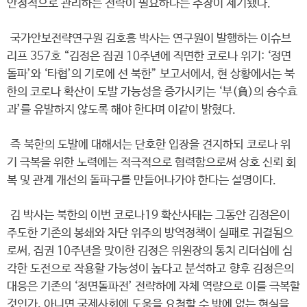
안정적으로 관리하는 전략이 필요하다는 주장이 제기됐다.
국가안보전략연구원 김호흥 박사는 연구원이 발행하는 이슈브
리프 357호 “김정은 집권 10주년에 직면한 코로나 위기: ‘정면
돌파’와 ‘타협’의 기로에 선 북한” 보고서에서, 현 상황에서는 북
한의 코로나 확산이 도발 가능성을 증가시키는 ‘부(負)의 승수효
과’를 유발하지 않도록 해야 한다며 이같이 밝혔다.
즉 북한의 도발에 대해서는 단호한 입장을 견지하되 코로나 위
기 극복을 위한 노력에는 적극적으로 협력함으로써 상호 신뢰 회
복 및 관계 개선의 돌파구를 만들어나가야 한다는 설명이다.
김 박사는 북한의 이번 코로나19 확산사태는 그동안 김정은이
주도한 기존의 봉쇄와 차단 위주의 방역정책이 실패로 귀결됨으
로써, 집권 10주년을 맞이한 김정은 위원장의 통치 리더십에 심
각한 도전으로 작용할 가능성이 높다고 분석하고 향후 김정은의
대응은 기존의 ‘정면돌파전’ 전략하에 자체 역량으로 이를 극복할
것인가, 아니면 국제사회에 도움을 요청할 수 밖에 없는 현실을