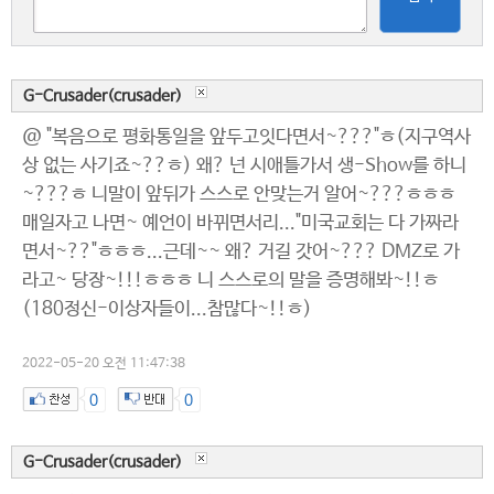
G-Crusader(crusader)
@ "복음으로 평화통일을 앞두고잇다면서~???"ㅎ(지구역사
상 없는 사기죠~??ㅎ) 왜? 넌 시애틀가서 생-Show를 하니
~???ㅎ 니말이 앞뒤가 스스로 안맞는거 알어~???ㅎㅎㅎ
매일자고 나면~ 예언이 바뀌면서리..."미국교회는 다 가짜라
면서~??"ㅎㅎㅎ...근데~~ 왜? 거길 갓어~??? DMZ로 가
라고~ 당장~!!!ㅎㅎㅎ 니 스스로의 말을 증명해봐~!!ㅎ
(180정신-이상자들이...참많다~!!ㅎ)
2022-05-20 오전 11:47:38
0
0
G-Crusader(crusader)