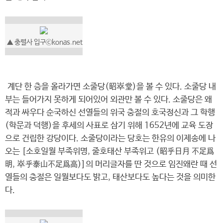
▲ 충렬사 입구ⓒkonas.net
계단 한 층을 올라가면 소줄당(昭崒堂)을 볼 수 있다. 소줄당 내
부는 들어가지 못하게 되어있어 외관만 볼 수 있다. 소줄당은 왜
적과 싸우다 순국하신 선열들의 위국 충절의 호국정신과 그 학행
(학문과 덕행)을 후세의 사표로 삼기 위해 1652년에 교육 도장
으로 건립한 강당이다. 소줄당이라는 당호는 한유의 이제송에 나
오는 [소호일월 부족위명, 줄호태산 부족위고 (昭乎日月 不足爲
明, 崒乎泰山不足爲高)]의 머리글자를 딴 것으로 임진왜란 때 선
열들의 충절은 일월보다도 밝고, 태산보다도 높다는 것을 의미한
다.