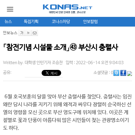
뉴스
특집기획
코나스마당
안보칼럼
안보뉴스
「참전기념 시설물 소개」㊸ 부산시 충렬사
Written by.
대학생 인턴기자 조승찬
입력 : 2022-06-14 오전 9:04:03
공유:
소셜댓글
: 0
6월 호국보훈의 달을 맞아 부산 충렬사를 찾았다. 충렬사는 임진
왜란 당시 나라를 지키기 위해 왜적과 싸우다 장렬히 순국하신 선
열의 영령을 모신 곳으로 부산 영도구에 위치해 있다. 이곳은 계
절별로 꽃과 단풍이 아름다워 많은 시민들이 찾는 관광명소이기
도 하다.