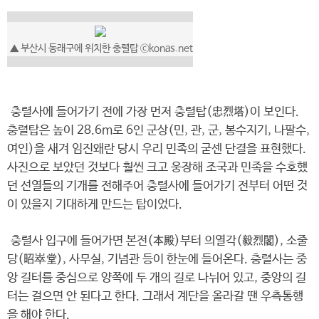
▲ 부산시 동래구에 위치한 충렬탑 ⓒkonas.net
충렬사에 들어가기 전에 가장 먼저 충렬탑(忠烈塔)이 보인다.
충렬탑은 높이 28.6m로 6인 군상(민, 관, 군, 봉수지기, 나팔수,
여인)을 새겨 임진왜란 당시 우리 민족의 굳센 단결을 표현했다.
사진으로 보았던 것보다 훨씬 크고 웅장해 조국과 민족을 수호했
던 선열들의 기개를 전해주어 충렬사에 들어가기 전부터 어떤 것
이 있을지 기대하게 만드는 탑이었다.
충렬사 입구에 들어가면 본전(本殿)부터 의열각(毅烈閣), 소줄
당(昭崒堂), 사무실, 기념관 등이 한눈에 들어온다. 충렬사는 중
앙 길터를 중심으로 양쪽에 두 개의 길로 나뉘어 있고, 중앙의 길
터는 걸으면 안 된다고 한다. 그래서 계단을 올라갈 땐 우측통행
을 해야 한다.