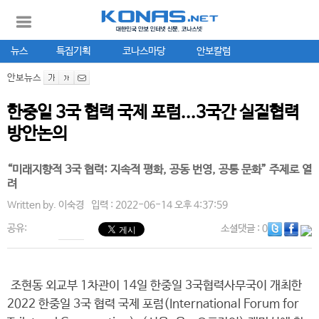
뉴스
특집기획
코나스마당
안보칼럼
안보뉴스
한중일 3국 협력 국제 포럼...3국간 실질협력
방안논의
“미래지향적 3국 협력: 지속적 평화, 공동 번영, 공통 문화” 주제로 열
려
Written by.
이숙경
입력 : 2022-06-14 오후 4:37:59
공유:
소셜댓글
: 0
조현동 외교부 1차관이 14일 한중일 3국협력사무국이 개최한
2022 한중일 3국 협력 국제 포럼(International Forum for