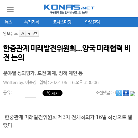
뉴스
특집기획
코나스마당
안보칼럼
안보뉴스
한중관계 미래발전위원회...양국 미래협력 비
전 논의
분야별 성과평가, 도전 과제, 정책 제언 등
Written by.
이숙경
입력 : 2022-06-16 오후 3:30:06
공유:
소셜댓글
: 0
한중관계 미래발전위원회 제3차 전체회의가 16일 화상으로 열
렸다.