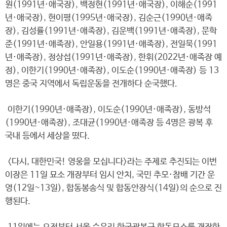
원(1991년·애국장), 백정현(1991년·애국장), 이해순(1991
년·애국장), 현이평(1995년·애국장), 김순근(1990년·애족
장), 김성률(1991년·애족장), 김운백(1991년·애족장), 문학
준(1991년·애족장), 안일용(1991년·애족장), 전일묵(1991
년·애족장), 정상섭(1991년·애족장), 한휘(2022년·애족장 예
정), 이한기(1990년·애족장), 이도순(1990년·애족장) 등 13
명은 중국 지역에서 독립운동을 전개하다 순국했다.
이한기(1990년·애족장), 이도순(1990년·애족장), 동방석
(1990년·애족장), 조대균(1990년·애족장 등 4명은 광복 후
국내 등에서 세상을 떴다.
<다시, 대한민국! 영웅을 모십니다>라는 주제로 추진되는 이번
이장은 11일 묘소 개장부터 임시 안치, 국민 추모·참배 기간 운
영(12일~13일), 합동봉송식 및 합동안장식(14일)의 순으로 진
행된다.