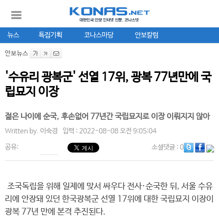
뉴스
특집기획
코나스마당
안보칼럼
안보뉴스
'수유리 광복군' 선열 17위, 광복 77년만에 국
립묘지 이장
젊은 나이에 순국, 후손없어 77년간 국립묘지로 이장 이뤄지지 않아
Written by.
이숙경
입력 : 2022-08-08 오전 9:05:04
공유:
소셜댓글
: 0
조국독립을 위해 일제에 맞서 싸우다 전사·순국한 뒤, 서울 수유
리에 안장돼 있던 한국광복군 선열 17위에 대한 국립묘지 이장이
광복 77년 만에 본격 추진된다.