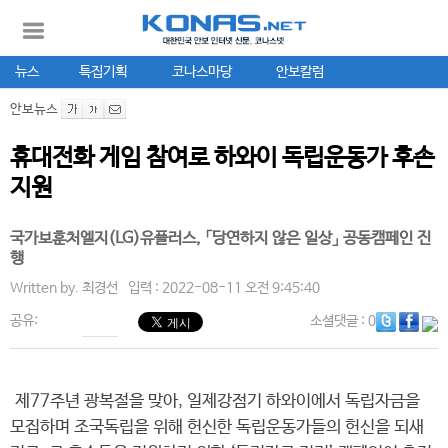
뉴스
특집기획
코나스마당
안보칼럼
안보뉴스
휴대전화 게임 참여로 하와이 독립운동가 후손
지원
국가보훈처­엘지(LG)유플러스, 「당연하지 않은 일상」 공동캠페인 진
행
Written by.
최경선
입력 : 2022-08-11 오전 9:45:40
공유:
소셜댓글
: 0
제77주년 광복절을 맞아, 일제강점기 하와이에서 독립자금을
모집하며 조국독립을 위해 헌신한 독립운동가들의 헌신을 되새