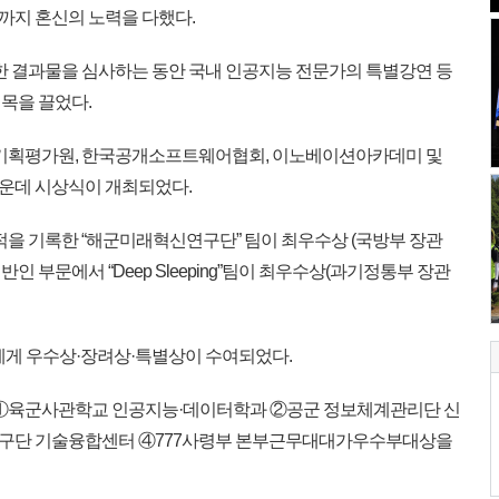
까지 혼신의 노력을 다했다.
한 결과물을 심사하는 동안 국내 인공지능 전문가의 특별강연 등
목을 끌었다.
신기획평가원, 한국공개소프트웨어협회, 이노베이션아카데미 및
운데 시상식이 개최되었다.
적을 기록한 “해군미래혁신연구단” 팀이 최우수상 (국방부 장관
일반인 부문에서 “Deep Sleeping”팀이 최우수상(과기정통부 장관
에게 우수상·장려상·특별상이 수여되었다.
 ①육군사관학교 인공지능·데이터학과 ②공군 정보체계관리단 신
구단 기술융합센터 ④777사령부 본부근무대대가우수부대상을