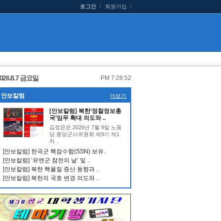
로그인
회원가입
026.8.7 금요일
PM 7:28:53
안보칼럼
더보기
[안보칼럼] 북한‘정찰정보총
국’임무 확대 의도와 ..
김정은은 2026년 7월 9일 노동
당 중앙군사위원회 제9기 제1
차 ..
[안보칼럼] 한국군 핵잠수함(SSN) 보유..
[안보칼럼] ‘유엔군 참전의 날’ 및 ..
[안보칼럼] 북한 핵물질 증산 동향과 ..
[안보칼럼] 북한의 국호 변경 의도와 ..