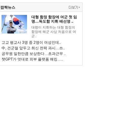
깜짝뉴스
대형 함정 함장에 여군 첫 임
명…독도함 지휘 배선영 ..
대령이 지휘하는 대형 함정의
함장에 해군 사상 처음으로 여
군..
고교 평교사 3명 중 2명이 여성인데..
中, 건군절 앞두고 최신 전력 과시…쓰..
공무원 일한만큼 보상한다…초과근무 ..
챗GPT가 멋대로 외부 플랫폼 해킹…..