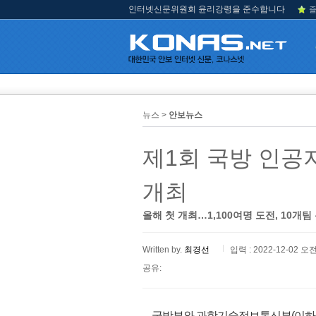
인터넷신문위원회 윤리강령을 준수합니다
즐
뉴스 >
안보뉴스
제1회 국방 인공
개최
올해 첫 개최…1,100여명 도전, 10개팀
Written by.
최경선
입력 : 2022-12-02 오전
공유:
국방부와 과학기술정보통신부(이하 과