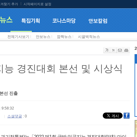
겨찾기 추가
시작페이지로 설정
전체기사보기
l
안보뉴스
l
깜짝뉴스
l
시끌벅적뉴스
2
지능 경진대회 본선 및 시상식
 본선 진출
 9:58:32
소셜댓글
: 0
기정통부)는「2022 제1회 국방 인공지능 경진대회(약칭: 마이