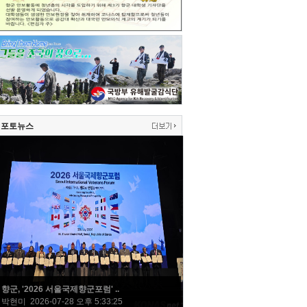
포토뉴스
향군, '2026 서울국제향군포럼' ..
박현미 2026-07-28 오후 5:33:25