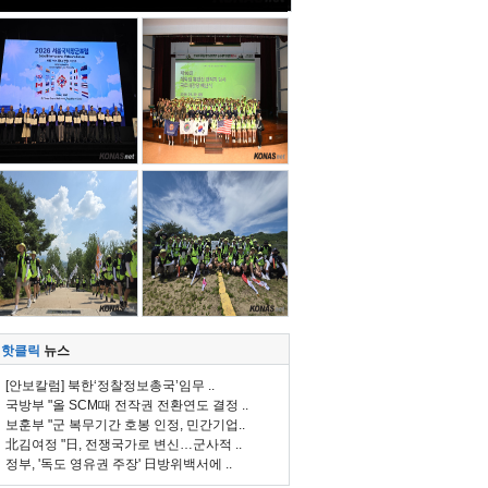
핫클릭
뉴스
[안보칼럼] 북한‘정찰정보총국’임무 ..
국방부 "올 SCM때 전작권 전환연도 결정 ..
보훈부 "군 복무기간 호봉 인정, 민간기업..
北김여정 "日, 전쟁국가로 변신…군사적 ..
정부, '독도 영유권 주장' 日방위백서에 ..