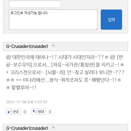
입력
G-Crusader(crusader)
@ 대한민국에 태어나~!? 시대가 시대인지라~??ㅎ @ [반
공-보수우익]으로서...[자유-국가관/통일관]을 지키고~!ㅎ
+ 크리스쳔으로서~ [뇌물-죄] 안~짖고 살려다 보니깐~???
ㅎㅎ == 이나라에선...정식-취직조차도 못~해봣단다~!!ㅎ
ㅎ 할렐루야~!!
2022-12-08 오후 5:02:53
0
0
G-Crusader(crusader)