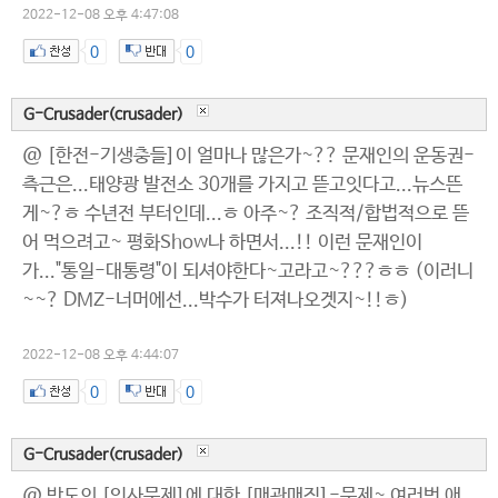
2022-12-08 오후 4:47:08
0
0
G-Crusader(crusader)
@ [한전-기생충들]이 얼마나 많은가~?? 문재인의 운동권-
측근은...태양광 발전소 30개를 가지고 뜯고잇다고...뉴스뜬
게~?ㅎ 수년전 부터인데...ㅎ 아주~? 조직적/합법적으로 뜯
어 먹으려고~ 평화Show나 하면서...!! 이런 문재인이
가..."통일-대통령"이 되셔야한다~고라고~???ㅎㅎ (이러니
~~? DMZ-너머에선...박수가 터져나오겟지~!!ㅎ)
2022-12-08 오후 4:44:07
0
0
G-Crusader(crusader)
@ 반도의 [인사문제]에 대한 [매관매직]-문제~ 여러번 애