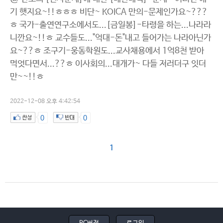
기 햇지요~!!ㅎㅎㅎ 비단~ KOICA 만의-문제인가요~???
ㅎ 국가-출연연구소에서도...[금일봉]-타령을 하는...나라라
니깐요~!!ㅎ 교수들도..."억대-돈"내고 들어가는 나라아닌가
요~??ㅎ 조구기-웅동학원도...교사채용에서 1억8천 받아
먹엇다면서...??ㅎ 이사회의...대개가~ 다들 저러더구 잇더
만~~!!ㅎ
2022-12-08 오후 4:42:54
0
0
1