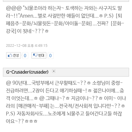
@@@ "뇌물조아라 하는자~ 토색하는 자와는 사구지도 말
라~!!"Amen...별로 사귈만한 애들이 없던데...ㅎ P.S) [퇴
폐음주-문화/뇌물뒷돈-문화/아이돌-문화]...진짜? [문화-
강국]이 됫네~???ㅎ
2022-12-08 오후 4:49:15
0
0
G-Crusader(crusader)
@ 90년대...국방부에서 근무할때도~??ㅎ 소령님이 중령-
진급하려면...2장이 든다고 애기하실때~!ㅎ 젊은나이에...충
격 이엇는데...ㅎ @ 그때나~?ㅎ 지금이나~??ㅎ 이미~ 이나
라의 [매관매직-부패]는...전국적/전사회적 입니다만~??ㅎ
P.S) 자동차회사도...노조에게 뇌물주고 들어간다고들 하잖
아요~??ㅎㅎㅎ