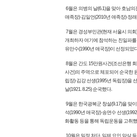
6월은 의병의 날(6.1)을 맞아 호남
애족장)·김일언(2010년 애족장)·정
7월은 경성부민관(현재 서울시 의회
개최하자 여기에 참석하는 친일파를 처
유만수(1990년 애국장)이 선정되었다
8월은 간도 15만원사건(조선은행 
사건)의 주역으로 체포되어 순국한 윤준
립장)·김강 선생(1995년 독립장)
날(1921. 8.25) 순국했다.
9월은 한국광복군 창설(9.17)을 맞
석(1990년 애국장)·송면수 선생(1
화활동 등을 통해 독립운동을 고취했
10월은 밀정 처단, 일제 요인 암살 