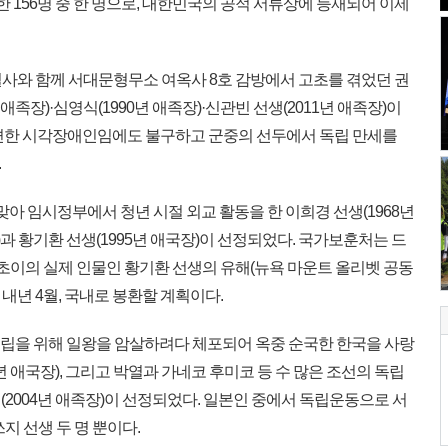
156명 중 한 명으로, 대한민국의 공적 서류상에 등재되어 이제
열사와 함께 서대문형무소 여옥사 8호 감방에서 고초를 겪었던 권
년 애족장)·심영식(1990년 애족장)·신관빈 선생(2011년 애족장)이
편한 시각장애인임에도 불구하고 군중의 선두에서 독립 만세를
.
아 임시정부에서 청년 시절 외교 활동을 한 이희경 선생(1968년
장)과 황기환 선생(1995년 애국장)이 선정되었다. 국가보훈처는 드
 초이의 실제 인물인 황기환 선생의 유해(뉴욕 마운트 올리벳 공동
 내년 4월, 국내로 봉환할 계획이다.
독립을 위해 일왕을 암살하려다 체포되어 옥중 순국한 한국을 사랑
년 애국장), 그리고 박열과 가네코 후미코 등 수 많은 조선의 독립
2004년 애족장)이 선정되었다. 일본인 중에서 독립운동으로 서
지 선생 두 명 뿐이다.