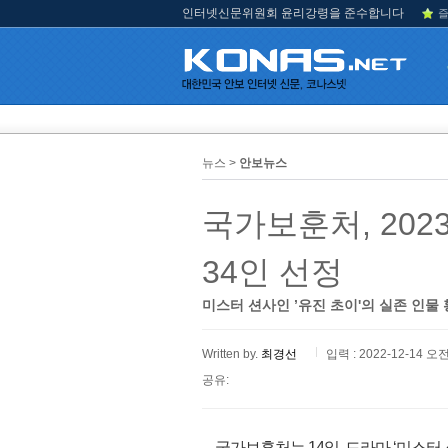
인터넷신문위원회 윤리강령을 준수합니다
즐
뉴스 >
안보뉴스
국가보훈처, 20
34인 선정
미스터 션사인 ’유진 초이'의 실존 인물 
Written by.
최경선
입력 : 2022-12-14 오전
공유:
국가보훈처는 14일, 드라마 ‘미스터