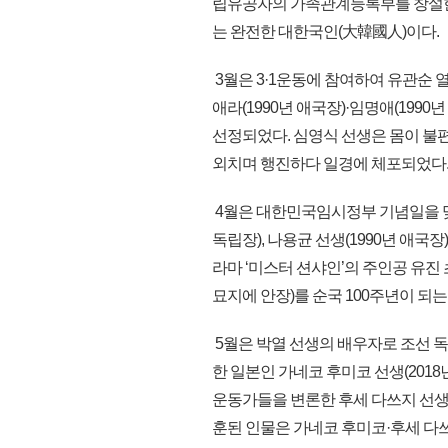
립유공자의 가족관계등록부를 창설한 
는 완전한 대한국인(大韓國人)이다.
3월은 3·1운동에 참여하여 유관순 
애라(1990년 애국장)·임명애(1990
선정되었다. 심영식 선생은 몸이 불
외치며 행진하다 일경에 체포되었다
4월은 대한민국임시정부 기념일을 맞
독립장), 나용균 선생(1990년 애국
라마 ‘미스터 션샤인’의 주인공 유진
묘지에 안장)를 순국 100주년이 되는
5월은 박열 선생의 배우자로 조선 
한 일본인 가네코 후미코 선생(2018
운동가들을 변론한 후세 다쓰지 선생(
훈된 인물은 가네코 후미코·후세 다쓰