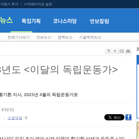
겨찾기 추가
시작페이지로 설정
전체기사보기
l
안보뉴스
l
깜짝뉴스
l
시끌벅적뉴스
2
23년도 <이달의 독립운동가>
황기환 지사, 2023년 4월의 독립운동가로
 9:52:51
소셜댓글
: 0
 션샤인’ 유진 초이 역의 실제 인물인 황기환 선생과 윤동주 시인