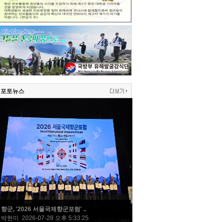
포토뉴스
향군, '2026 서울국제향군포럼' ..
박현미 2026-07-28 오후 5:33:25