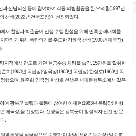
의진과 산남의진 등에 참여하여 각종 의병활동을 한 오덕홍(1997년
래의 선생(2022년 건국포장)이 선정되었다.
)에서 친일파 박춘금이 전쟁 수행 찬성을 위해 민족분격대회를
단하기 위해 폭탄의거를 주도한 강윤국 선생(1990년 애국장)·
.
회령지점에서 간도로 가던 현금수송 차량을 습격, 15만원을 탈취한
희(1963년 독립장)·임국정(1963년 독립장)·한상호(1963년 독
을 선정했으며, 윤준희·임국정·한상호 선생은 서대문형무소에서 같은
이하여 광복군 설립과 활동에 참여한 이재현(1963년 독립장)·한형
992년 애국장)을 선정했다. 선생들은 광복군이 창설되자 선전 및 문
다.
등 의열투쟁을 적극적으로 수행한 이종암(1962년 독립장)·엄순봉