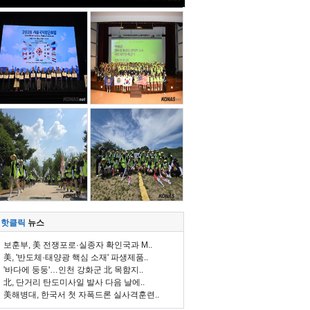
핫클릭
뉴스
보훈부, 美 전쟁포로·실종자 확인국과 M..
美, '반도체·태양광 핵심 소재' 파생제품..
'바다에 둥둥'…인천 강화군 北 목함지..
北, 단거리 탄도미사일 발사 다음 날에..
美해병대, 한국서 첫 자폭드론 실사격훈련..