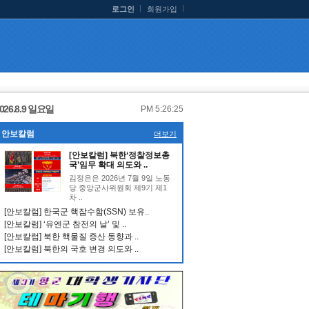
로그인
회원가입
026.8.9 일요일
PM 5:26:25
안보칼럼
더보기
[안보칼럼] 북한‘정찰정보총
국’임무 확대 의도와 ..
김정은은 2026년 7월 9일 노동
당 중앙군사위원회 제9기 제1
차 ..
[안보칼럼] 한국군 핵잠수함(SSN) 보유..
[안보칼럼] ‘유엔군 참전의 날’ 및 ..
[안보칼럼] 북한 핵물질 증산 동향과 ..
[안보칼럼] 북한의 국호 변경 의도와 ..