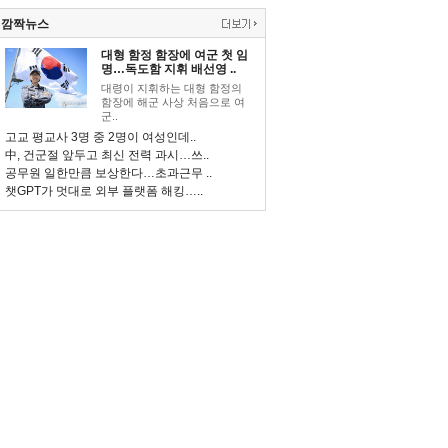
깜짝뉴스
대형 함정 함장에 여군 첫 임
명…독도함 지휘 배선영 ..
대령이 지휘하는 대형 함정의
함장에 해군 사상 처음으로 여
군..
고교 평교사 3명 중 2명이 여성인데..
中, 건군절 앞두고 최신 전력 과시…쓰..
공무원 일한만큼 보상한다…초과근무 ..
챗GPT가 멋대로 외부 플랫폼 해킹…..